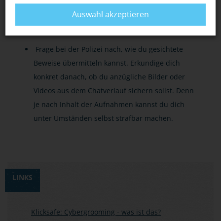
Um das Cybergrooming nachweisen zu können,
Auswahl akzeptieren
ist es wichtig, dass du Screenshots oder Fotos
von den sexuellen Anmachen machst.
Frage bei der Polizei nach, wie du gesichtete
Beweise übermitteln kannst. Erkundige dich
konkret danach, ob du anzügliche Bilder oder
Videos aus dem Chatverlauf sichern sollst. Denn
je nach Inhalt der Aufnahmen kannst du dich
unter Umständen selbst strafbar machen.
LINKS
Klicksafe: Cybergrooming - was ist das?