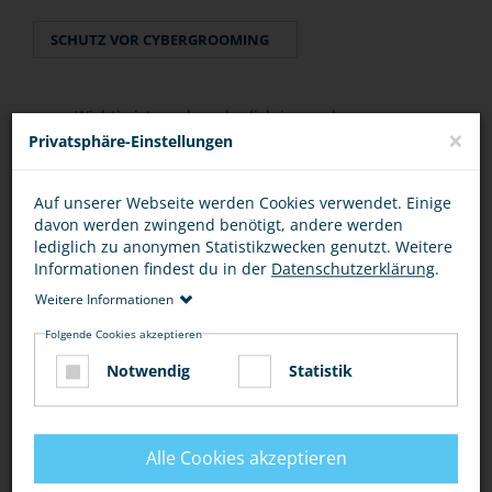
SCHUTZ VOR CYBERGROOMING
Wichtig ist es, dass du dich jemandem
×
Privatsphäre-Einstellungen
anvertraust und darüber redest.
Wenn du dich sexuell bedrängt fühlst, dann
Auf unserer Webseite werden Cookies verwendet. Einige
melde das der Polizei. Das kann eine Straftat
davon werden zwingend benötigt, andere werden
lediglich zu anonymen Statistikzwecken genutzt. Weitere
sein.
Informationen findest du in der
Datenschutzerklärung
.
Zusätzlich kannst du dem Anbieter des Sozialen
Weitere Informationen
Netzwerkes oder dem Online-Spiel-Betreiber
Folgende Cookies akzeptieren
Bescheid sagen, damit er diesen Account
Notwendig
Statistik
sperren kann.
Brich in jedem Fall den Kontakt zu diesem User
ab.
Alle Cookies akzeptieren