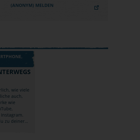
(ANONYM) MELDEN
ARTPHONE,
NTERWEGS
lich, wie viele
liche auch,
rke wie
uTube,
 Instagram.
du zu deiner…