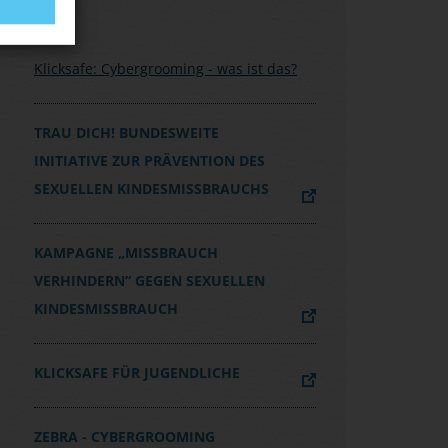
Klicksafe: Cybergrooming - was ist das?
TRAU DICH! BUNDESWEITE
INITIATIVE ZUR PRÄVENTION DES
SEXUELLEN KINDESMISSBRAUCHS
KAMPAGNE „MISSBRAUCH
VERHINDERN“ GEGEN SEXUELLEN
KINDESMISSBRAUCH
KLICKSAFE FÜR JUGENDLICHE
ZEBRA - CYBERGROOMING