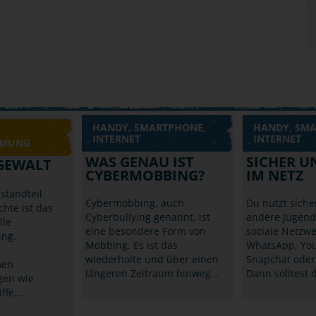
HANDY, SMARTPHONE,
HANDY, SM
INTERNET
INTERNET
MMUNG
WAS GENAU IST
SICHER U
 GEWALT
CYBERMOBBING?
IM NETZ
standteil
Cybermobbing, auch
Du nutzt sicher
hte ist das
Cyberbullying genannt, ist
andere Jugend
lle
eine besondere Form von
soziale Netzwe
ng.
Mobbing. Es ist das
WhatsApp, Yo
wiederholte und über einen
Snapchat oder
men
längeren Zeitraum hinweg…
Dann solltest 
gen wie
iffe,…