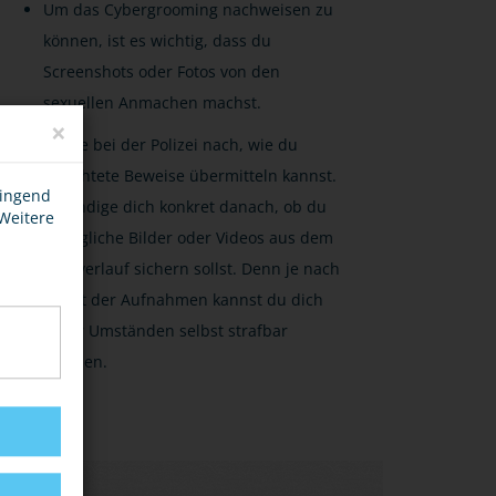
Um das Cybergrooming nachweisen zu
können, ist es wichtig, dass du
Screenshots oder Fotos von den
sexuellen Anmachen machst.
×
Frage bei der Polizei nach, wie du
gesichtete Beweise übermitteln kannst.
wingend
Erkundige dich konkret danach, ob du
 Weitere
anzügliche Bilder oder Videos aus dem
Chatverlauf sichern sollst. Denn je nach
Inhalt der Aufnahmen kannst du dich
unter Umständen selbst strafbar
machen.
LINKS