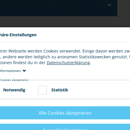
E
häre-Einstellungen
erer Webseite werden Cookies verwendet. Einige davon werden z
t, andere werden lediglich zu anonymen Statistikzwecken genutzt.
tionen findest du in der
Datenschutzerklärung
.
 bekannt vorkommt, weil du selbst schon davon
taten bei der Polizei an. Versuche, dich in Zukunft
nformationen
en.
 Cookies akzeptieren
Tipps.
Notwendig
Statistik
Alle Cookies akzeptieren