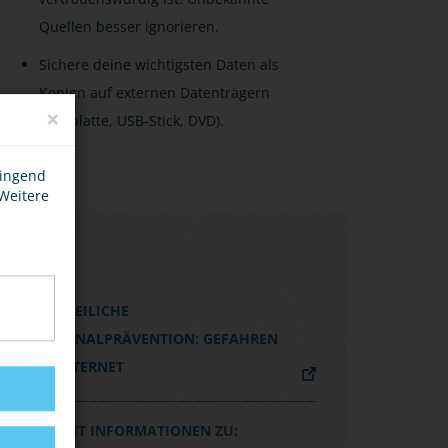
Quellen besser ignorieren.
Sichere deine wichtigsten Daten als
Kopien auf externen Datenträgern
×
(Festplatte, USB-Stick, DVD).
wingend
 Weitere
LINKS
POLIZEILICHE
KRIMINALPRÄVENTION: GEFAHREN
IM INTERNET
BSI MIT INFORMATIONEN ZU: