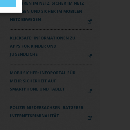
GEFAHREN IM NETZ, SICHER IM NETZ
BEWEGEN UND SICHER IM MOBILEN
NETZ BEWEGEN
KLICKSAFE: INFORMATIONEN ZU
APPS FÜR KINDER UND
JUGENDLICHE
MOBILSICHER: INFOPORTAL FÜR
MEHR SICHERHEIT AUF
SMARTPHONE UND TABLET
POLIZEI NIEDERSACHSEN: RATGEBER
INTERNETKRIMINALITÄT