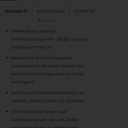
SICHERER PC
SICHERES WLAN
SICHERE PASSWÖRTER
SM
Verwende ein aktuelles
Virenschutzprogramm. Die gibt es auch
kostenlos im Internet.
Aktualisiere das Betriebssystem
(automatisches Windows Update) und
die installierten Programme so häufig
wie möglich.
Surfe nie mit Administratorrechten im
Internet. Aktiviere dafür ein Gastkonto.
Achte bei Mailanhängen und
Downloads darauf, dass die Quelle
vertrauenswürdig ist. Unbekannte