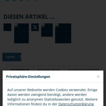
DIESEN ARTIKEL ...
TIPPS
SICHERER PC
SICHERES WLAN
SICHERE PASSWÖRTER
×
Privatsphäre-Einstellungen
Verwende ein aktuelles Virenschutzprogramm.
Auf unserer Webseite werden Cookies verwendet. Einige
Die gibt es auch kostenlos im Internet.
davon werden zwingend benötigt, andere werden
lediglich zu anonymen Statistikzwecken genutzt. Weitere
Aktualisiere das Betriebssystem (automatisches
Informationen findest du in der
Datenschutzerklärung
.