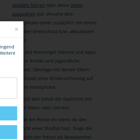
Abofalle führen
oder deine
Daten
ausspähen
soll. Versehe dein
Smartphone daher zusätzlich mit einem
×
aktuellen Virenschutz bzw. aktualisiere
diesen.
wingend
Nicht alle Messenger-Dienste und Apps
 Weitere
sind für Kinder und Jugendliche
geeignet. Überlege mit deinen Eltern
den Einsatz einer Kindersicherung auf
deinem Smartphone.
Besprich den Inhalt der Nachricht mit
deinen Eltern oder Lehrern.
Schalte die Polizei ein wenn du den
Verdacht einer Straftat hast. Zeige die
Nachricht der Polizei als Beweismittel