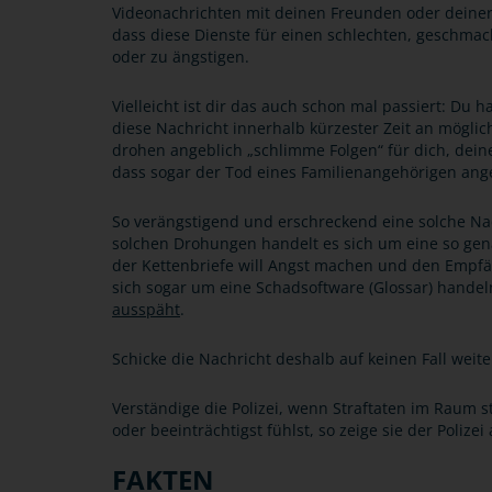
Videonachrichten mit deinen Freunden oder deiner
dass diese Dienste für einen schlechten, geschma
oder zu ängstigen.
Vielleicht ist dir das auch schon mal passiert: Du h
diese Nachricht innerhalb kürzester Zeit an möglic
drohen angeblich „schlimme Folgen“ für dich, dein
dass sogar der Tod eines Familienangehörigen ang
So verängstigend und erschreckend eine solche Nac
solchen Drohungen handelt es sich um eine so gen
der Kettenbriefe will Angst machen und den Empf
sich sogar um eine Schadsoftware (Glossar) handeln
ausspäht
.
Schicke die Nachricht deshalb auf keinen Fall weit
Verständige die Polizei, wenn Straftaten im Raum s
oder beeinträchtigst fühlst, so zeige sie der Polizei
FAKTEN