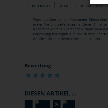
BETEILIGTE
TÄTER
ZEUGEN/HELFER
Wenn du über deinen Messenger-Dienst eine K
in der Absicht weiterleitest, anderen Angst zu
Nachricht weiter zu versenden, dann kannst d
Bedrohung beteiligen. Um das zu verhindern l
wendest dich an deine Eltern oder Lehrer.
Bewertung
DIESEN ARTIKEL ...