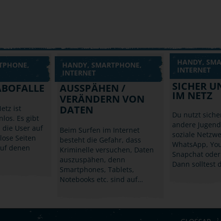
HANDY, SM
TPHONE,
HANDY, SMARTPHONE,
INTERNET
INTERNET
SICHER U
ABOFALLE
AUSSPÄHEN /
IM NETZ
VERÄNDERN VON
DATEN
etz ist
Du nutzt sicher
nlos. Es gibt
andere Jugend
 die User auf
Beim Surfen im Internet
soziale Netzwe
lose Seiten
besteht die Gefahr, dass
WhatsApp, Yo
auf denen
Kriminelle versuchen, Daten
Snapchat oder
auszuspähen, denn
Dann solltest 
Smartphones, Tablets,
Notebooks etc. sind auf…