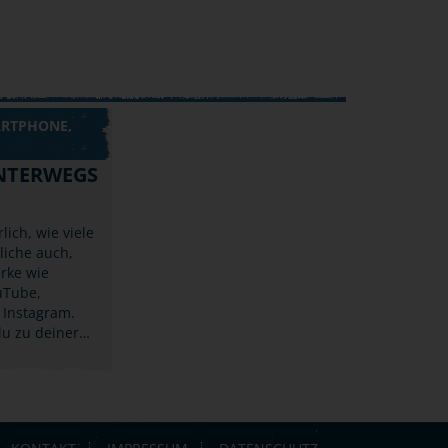
ARTPHONE,
NTERWEGS
lich, wie viele
liche auch,
rke wie
uTube,
 Instagram.
du zu deiner…