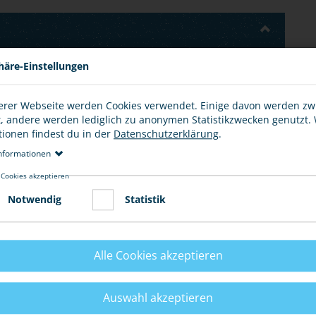
häre-Einstellungen
edrohung im Sinne des
§ 241 Strafgesetzbuch (StGB)
erer Webseite werden Cookies verwendet. Einige davon werden z
t, andere werden lediglich zu anonymen Statistikzwecken genutzt.
chens gegen dich selbst oder eine dir nahestehenden
tionen findest du in der
Datenschutzerklärung
.
e bis zu einem Jahr oder mit einer Geldstrafe bestraft
nformationen
 Cookies akzeptieren
, wenn dir jemand vortäuscht, dass ein Verbrechen gegen
ht.
Notwendig
Statistik
Alle Cookies akzeptieren
E
Auswahl akzeptieren