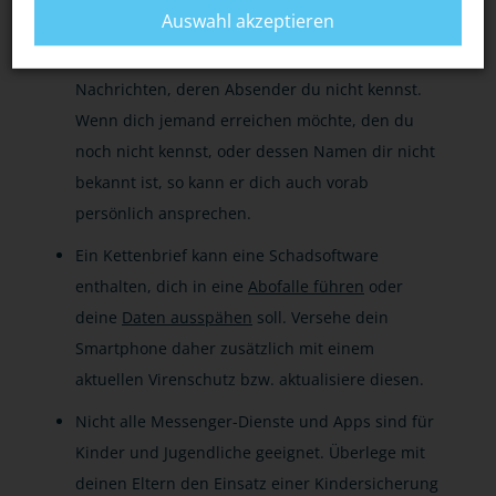
Drohungen enthalten, weiterzuschicken.
Auswahl akzeptieren
Am besten öffnest du erst gar keine
Nachrichten, deren Absender du nicht kennst.
Wenn dich jemand erreichen möchte, den du
noch nicht kennst, oder dessen Namen dir nicht
bekannt ist, so kann er dich auch vorab
persönlich ansprechen.
Ein Kettenbrief kann eine Schadsoftware
enthalten, dich in eine
Abofalle führen
oder
deine
Daten ausspähen
soll. Versehe dein
Smartphone daher zusätzlich mit einem
aktuellen Virenschutz bzw. aktualisiere diesen.
Nicht alle Messenger-Dienste und Apps sind für
Kinder und Jugendliche geeignet. Überlege mit
deinen Eltern den Einsatz einer Kindersicherung