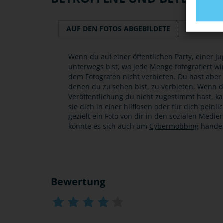
AUF DEN FOTOS ABGEBILDETE
ERSTELLER
Wenn du auf einer öffentlichen Party, einer 
unterwegs bist, wo jede Menge fotografiert w
dem Fotografen nicht verbieten. Du hast aber 
denen du zu sehen bist, zu verbieten. Wenn du 
Veröffentlichung du nicht zugestimmt hast, k
sie dich in einer hilflosen oder für dich peinl
gezielt ein Foto von dir in den sozialen Medi
könnte es sich auch um
Cybermobbing
handel
Bewertung