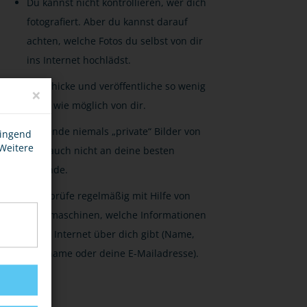
Du kannst nicht kontrollieren, wer dich
fotografiert. Aber du kannst darauf
achten, welche Fotos du selbst von dir
ins Internet hochlädst.
Verschicke und veröffentliche so wenig
×
Fotos wie möglich von dir.
Versende niemals „private“ Bilder von
wingend
 Weitere
dir - auch nicht an deine besten
Freunde.
Überprüfe regelmäßig mit Hilfe von
Suchmaschinen, welche Informationen
es im Internet über dich gibt (Name,
Nickname oder deine E-Mailadresse).