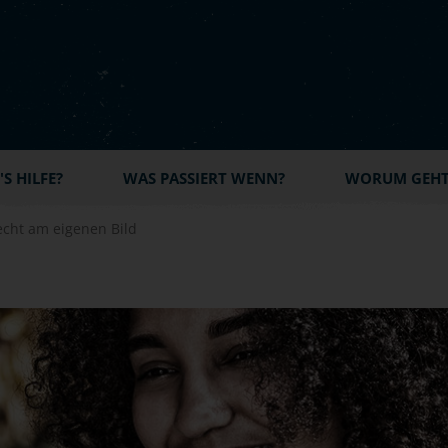
S HILFE?
WAS PASSIERT WENN?
WORUM GEHT'
echt am eigenen Bild