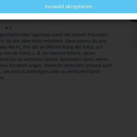
Auswahl akzeptieren
 DER FOTOS
Jugendfahrt oder irgendwo sonst mit deinen Freunden
ird, du das aber nicht möchtest, dann kannst du das
das Recht, ihm die Veröffentlichung der Fotos, auf
von dir Fotos, z. B. im Internet findest, deren
annst du sie verbieten lassen. Besonders dann, wenn
ichen Situation zeigen. Vielleicht verbreitet jemand auch
en, um dich zu beleidigen oder zu verletzen? Dann
n.