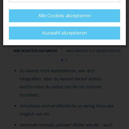
Alle Cookies akzeptieren
Auswahl akzeptieren
TIPPS
WIE SCHÜTZE ICH MICH?
WAS MACHE ICH GEGEN FOTOS IM 
Du kannst nicht kontrollieren, wer dich
fotografiert. Aber du kannst darauf achten,
welche Fotos du selbst von dir ins Internet
hochlädst.
Verschicke und veröffentliche so wenig Fotos wie
möglich von dir.
Versende niemals „private“ Bilder von dir - auch