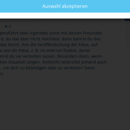
Auswahl akzeptieren
 DER FOTOS
Jugendfahrt oder irgendwo sonst mit deinen Freunden
ird, du das aber nicht möchtest, dann kannst du das
das Recht, ihm die Veröffentlichung der Fotos, auf
von dir Fotos, z. B. im Internet findest, deren
annst du sie verbieten lassen. Besonders dann, wenn
ichen Situation zeigen. Vielleicht verbreitet jemand auch
en, um dich zu beleidigen oder zu verletzen? Dann
n.