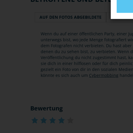
AUF DEN FOTOS ABGEBILDETE
ERSTELLER
Wenn du auf einer öffentlichen Party, einer 
unterwegs bist, wo jede Menge fotografiert w
dem Fotografen nicht verbieten. Du hast aber 
denen du zu sehen bist, zu verbieten. Wenn du 
Veröffentlichung du nicht zugestimmt hast, k
sie dich in einer hilflosen oder für dich peinl
gezielt ein Foto von dir in den sozialen Medi
könnte es sich auch um
Cybermobbing
handel
Bewertung