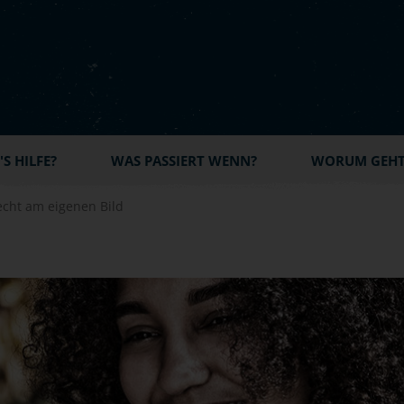
S HILFE?
WAS PASSIERT WENN?
WORUM GEHT'
echt am eigenen Bild