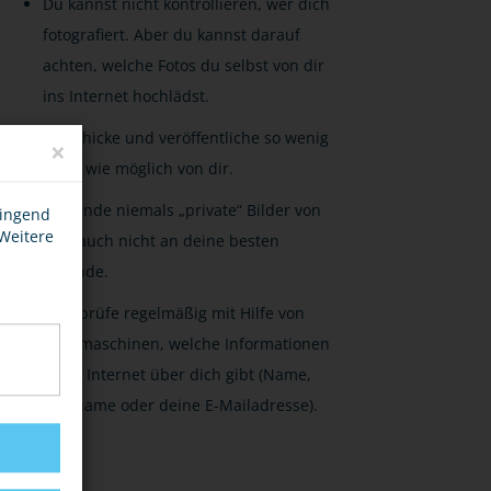
Du kannst nicht kontrollieren, wer dich
fotografiert. Aber du kannst darauf
achten, welche Fotos du selbst von dir
ins Internet hochlädst.
Verschicke und veröffentliche so wenig
×
Fotos wie möglich von dir.
Versende niemals „private“ Bilder von
wingend
 Weitere
dir - auch nicht an deine besten
Freunde.
Überprüfe regelmäßig mit Hilfe von
Suchmaschinen, welche Informationen
es im Internet über dich gibt (Name,
Nickname oder deine E-Mailadresse).