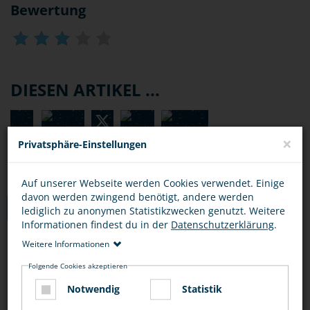
Bewertung
DIESEN ARTIKEL ...
×
Privatsphäre-Einstellungen
Auf unserer Webseite werden Cookies verwendet. Einige
davon werden zwingend benötigt, andere werden
TIPPS
lediglich zu anonymen Statistikzwecken genutzt. Weitere
Informationen findest du in der
Datenschutzerklärung
.
Weitere Informationen
URHEBERRECHT IM INTERNET
Folgende Cookies akzeptieren
Notwendig
Statistik
Benutze nur legale Download-Portale, um dir