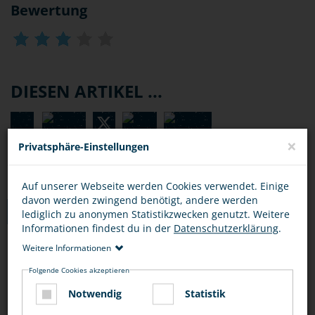
Bewertung
DIESEN ARTIKEL ...
×
Privatsphäre-Einstellungen
Auf unserer Webseite werden Cookies verwendet. Einige
davon werden zwingend benötigt, andere werden
TIPPS
lediglich zu anonymen Statistikzwecken genutzt. Weitere
Informationen findest du in der
Datenschutzerklärung
.
Weitere Informationen
URHEBERRECHT IM INTERNET
Folgende Cookies akzeptieren
Notwendig
Statistik
Benutze nur legale Download-Portale, um dir