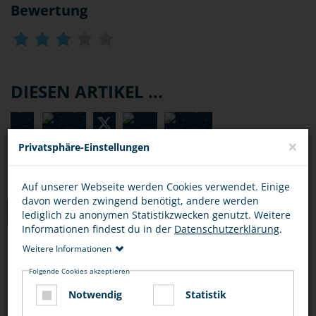
Bewertung
DIESEN ARTIKEL ...
×
Privatsphäre-Einstellungen
Auf unserer Webseite werden Cookies verwendet. Einige
davon werden zwingend benötigt, andere werden
TIPPS
lediglich zu anonymen Statistikzwecken genutzt. Weitere
Informationen findest du in der
Datenschutzerklärung
.
Weitere Informationen
URHEBERRECHT IM INTERNET
Folgende Cookies akzeptieren
Notwendig
Statistik
Benutze nur legale Download-Portale, um dir