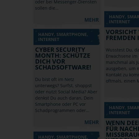
oder bei Messenger-Diensten
sollen die…
HANDY, SMA
MEHR
INTERNET
VORSICHT
HANDY, SMARTPHONE,
FREMDEN 
INTERNET
CYBER SECURITY
Wusstest Du, da
MONTH: SCHÜTZE
Erwachsene im 
DICH VOR
manchmal als J
SCHADSOFTWARE!
ausgeben, um mi
Kontakt zu komm
Du bist oft im Netz
oftmals, einen
unterwegs? Surfst, shoppst
oder nutzt Social Media? Aber
denkst Du auch daran, Dein
Smartphone oder PC vor
HANDY, SMA
Schadprogrammen oder…
INTERNET
WENN DEE
MEHR
FÜR NACH
MISSBRAU
HANDY, SMARTPHONE,