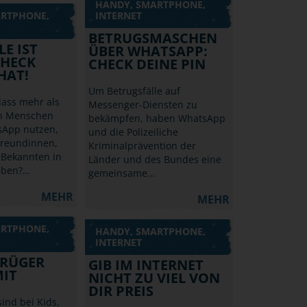
HANDY, SMARTPHONE,
ARTPHONE,
INTERNET
BETRUGSMASCHEN
E IST
ÜBER WHATSAPP:
CHECK
CHECK DEINE PIN
HAT!
Um Betrugsfälle auf
dass mehr als
Messenger-Diensten zu
en Menschen
bekämpfen, haben WhatsApp
sApp nutzen,
und die Polizeiliche
Freundinnen,
Kriminalprävention der
Bekannten in
Länder und des Bundes eine
eiben?…
gemeinsame…
MEHR
MEHR
ARTPHONE,
HANDY, SMARTPHONE,
INTERNET
TRÜGER
GIB IM INTERNET
IT
NICHT ZU VIEL VON
DIR PREIS
sind bei Kids,