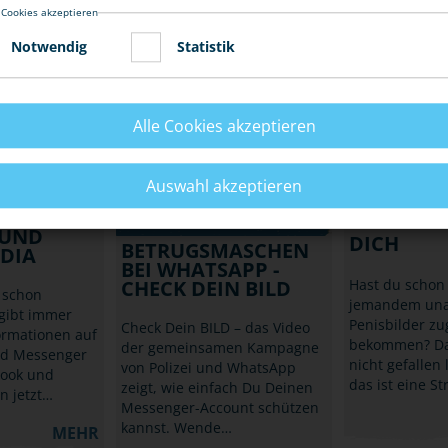
t hast?
 Cookies akzeptieren
Betrüger geben sich über
Einstellungen 
 über deine
WhatsApp als Freund und
dein Handy u
enen…
Notwendig
Statistik
Verwandte aus, um Geld zu
erschleichen. Lade unser
MEHR
Statusbild und warne Deine
Kontakte!
Alle Cookies akzeptieren
RTPHONE,
HANDY, SMA
INTERNET
MEHR
UNAUFGE
IT FAKE
Auswahl akzeptieren
ZUGESCHI
HANDY, SMARTPHONE,
R-
INTERNET
PENISBIL
 UND
DICH
BETRUGSMASCHEN
DIA
BEI WHATSAPP -
CHECK DEIN BILD
Hast du schon
h schon
jemandem una
 gibt immer
Penisbilder zu
Check Dein BILD – das Video
ormationen auf
bekommen? Da
der gemeinsamen Kampagne
nd Messenger
nicht gefallen
von Polizei und WhatsApp
book und
das ist eine St
zeigt, wie einfach Du Deinen
 jetzt…
Messenger-Account schützen
kannst. Wende…
MEHR