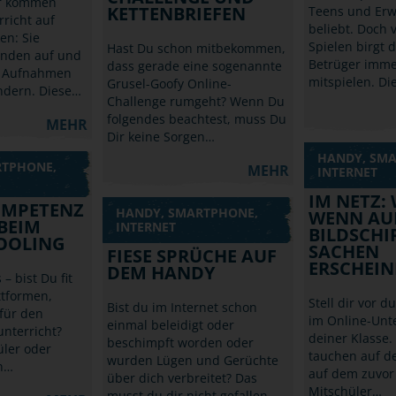
r kommen
KETTENBRIEFEN
Teens und Er
richt auf
beliebt. Doch 
n: Sie
Spielen birgt 
Hast Du schon mitbekommen,
nden auf und
Betrüger imme
dass gerade eine sogenannte
e Aufnahmen
mitspielen. Di
Grusel-Goofy Online-
ndern. Diese…
Challenge rumgeht? Wenn Du
folgendes beachtest, muss Du
MEHR
Dir keine Sorgen…
HANDY, SM
RTPHONE,
MEHR
INTERNET
IM NETZ:
OMPETENZ
HANDY, SMARTPHONE,
WENN AU
 BEIM
INTERNET
BILDSCHI
OOLING
SACHEN
FIESE SPRÜCHE AUF
ERSCHEIN
DEM HANDY
– bist Du fit
ttformen,
Stell dir vor du
Bist du im Internet schon
 für den
im Online-Unte
einmal beleidigt oder
unterricht?
deiner Klasse. 
beschimpft worden oder
üler oder
tauchen auf d
wurden Lügen und Gerüchte
n…
auf dem zuvor
über dich verbreitet? Das
Mitschüler…
musst du dir nicht gefallen…