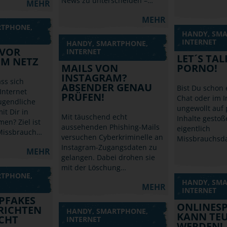
News zu unterscheiden –…
MEHR
MEHR
RTPHONE,
HANDY, SM
INTERNET
HANDY, SMARTPHONE,
 VOR
INTERNET
LET´S TA
IM NETZ
MAILS VON
PORNO!
INSTAGRAM?
ss sich
ABSENDER GENAU
Bist Du schon 
Internet
PRÜFEN!
Chat oder im I
ugendliche
ungewollt auf 
t Dir in
Mit täuschend echt
Inhalte gestoß
en? Ziel ist
aussehenden Phishing-Mails
eigentlich
 Missbrauch…
versuchen Cyberkriminelle an
Missbrauchsda
Instagram-Zugangsdaten zu
MEHR
gelangen. Dabei drohen sie
mit der Löschung…
RTPHONE,
HANDY, SM
MEHR
INTERNET
PFAKES
ONLINESP
RICHTEN
HANDY, SMARTPHONE,
KANN TE
CHT
INTERNET
WERDEN!