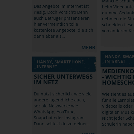
Manche Schüle
Das Angebot im Internet ist
beim Videounter
riesig. Doch Vorsicht! Denn
dumme Gedanke
auch Betrüger präsentieren
nehmen die Stu
hier vermeintlich tolle
schneiden fies
kostenlose Angebote, die sich
von anderen Ki
dann aber als…
MEHR
HANDY, SMA
INTERNET
HANDY, SMARTPHONE,
INTERNET
MEDIENK
SICHER UNTERWEGS
- WICHTIG
IM NETZ
HOMESCH
Du nutzt sicherlich, wie viele
Wie sieht es aus 
andere Jugendliche auch,
für alle Lernpla
soziale Netzwerke wie
Videocalls oder
WhatsApp, YouTube,
digitalen Musik
Snapchat oder Instagram.
Nicht jeder Sch
Dann solltest du zu deiner…
Schülerin habe