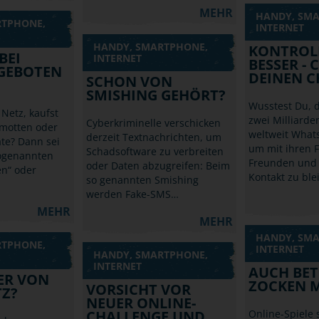
MEHR
HANDY, SM
RTPHONE,
INTERNET
HANDY, SMARTPHONE,
KONTROLL
BEI
INTERNET
BESSER - 
GEBOTEN
DEINEN C
SCHON VON
SMISHING GEHÖRT?
Wusstest Du, 
 Netz, kaufst
zwei Milliard
Cyberkriminelle verschicken
amotten oder
weltweit What
derzeit Textnachrichten, um
te? Dann sei
um mit ihren 
Schadsoftware zu verbreiten
sogenannten
Freunden und 
oder Daten abzugreifen: Beim
en“ oder
Kontakt zu bl
so genannten Smishing
werden Fake-SMS…
MEHR
MEHR
HANDY, SM
RTPHONE,
INTERNET
HANDY, SMARTPHONE,
INTERNET
AUCH BE
DER VON
ZOCKEN M
VORSICHT VOR
TZ?
NEUER ONLINE-
CHALLENGE UND
Online-Spiele 