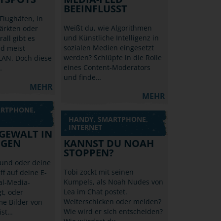
BEEINFLUSST
Flughäfen, in
Weißt du, wie Algorithmen
ärkten oder
und Künstliche Intelligenz in
rall gibt es
sozialen Medien eingesetzt
nd meist
werden? Schlüpfe in die Rolle
LAN. Doch diese
eines Content-Moderators
…
und finde…
MEHR
MEHR
ARTPHONE,
HANDY, SMARTPHONE,
INTERNET
 GEWALT IN
NGEN
KANNST DU NOAH
STOPPEN?
und oder deine
Tobi zockt mit seinen
ff auf deine E-
Kumpels, als Noah Nudes von
al-Media-
Lea im Chat postet.
t, oder
Weiterschicken oder melden?
me Bilder von
Wie wird er sich entscheiden?
 ist…