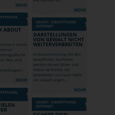
Wie würdest du…
MEHR
MEHR
ARTPHONE,
HANDY, SMARTPHONE,
INTERNET
LK ABOUT
DARSTELLUNGEN
VON GEWALT NICHT
WEITERVERBREITEN
einmal in einem
nternet
Im Zusammenhang mit den
pornografische
bewaffneten Konflikten
en? Was sind
werden derzeit Bilder und
Videos verbreitet, die
rstellungen?…
Gewalttaten und auch Opfer
MEHR
von Gewalt zeigen.…
MEHR
ARTPHONE,
HANDY, SMARTPHONE,
IELEN
INTERNET
UER
SICHERE DEIN