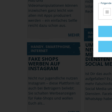
Foto und
nicht zugestimm
Folgende
Videomanipulationen können
Informiere Dich
inzwischen ganz leicht von
Rechte am eig
allen mit Apps produziert
werden – ein einfaches Selfie
reicht dazu schon aus.
HANDY, SMA
MEHR
INTERNET
UMGANG M
HANDY, SMARTPHONE,
NEWS BEI
INTERNET
MESSENGE
FAKE SHOPS
DIENSTEN
WERBEN AUF
SOCIAL ME
INSTAGRAM
Ist Dir das auc
Nicht nur Jugendliche nutzen
aufgefallen? Es
Instagram – diese Plattform ist
mehr Falschinf
auch bei Betrügern beliebt:
Social Media u
Sie schalten Werbeanzeigen
Diensten. Face
für Fake-Shops und wollen
WhatsApp haben
Euch als…