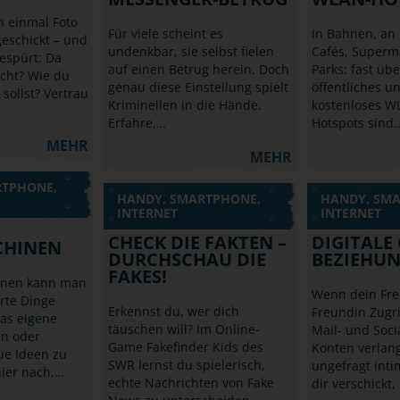
n einmal Foto
Für viele scheint es
In Bahnen, an 
geschickt – und
undenkbar, sie selbst fielen
Cafés, Superm
gespürt: Da
auf einen Betrug herein. Doch
Parks: fast übe
cht? Wie du
genau diese Einstellung spielt
öffentliches u
ollst? Vertrau
Kriminellen in die Hände.
kostenloses W
Erfahre,…
Hotspots sind
MEHR
MEHR
RTPHONE,
HANDY, SMARTPHONE,
HANDY, SM
INTERNET
INTERNET
CHECK DIE FAKTEN –
DIGITALE
CHINEN
DURCHSCHAU DIE
BEZIEHU
FAKES!
inen kann man
Wenn dein Fre
rte Dinge
Erkennst du, wer dich
Freundin Zugri
as eigene
täuschen will? Im Online-
Mail- und Soci
rn oder
Game Fakefinder Kids des
Konten verlang
ue Ideen zu
SWR lernst du spielerisch,
ungefragt inti
hier nach,…
echte Nachrichten von Fake
dir verschickt,