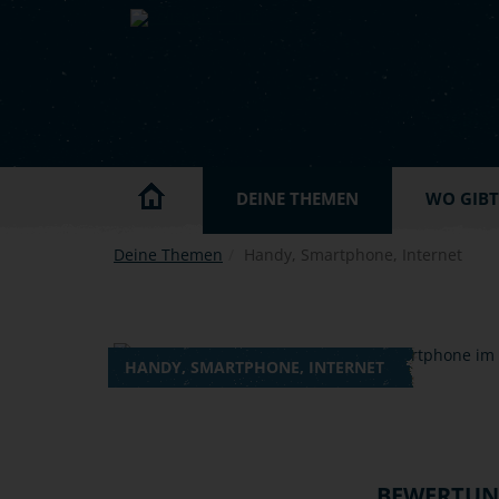
Skip to main content
DEINE THEMEN
WO GIBT'
Deine Themen
Handy, Smartphone, Internet
HANDY, SMARTPHONE, INTERNET
BEWERTU