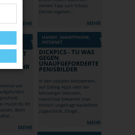
vierten Tipp zum Schutz
und sichere
Deines eigenen…
nd deine…
MEHR
MEHR
HANDY, SMARTPHONE,
RTPHONE,
INTERNET
DICKPICS - TU WAS
FORDERT
GEGEN
CKTE
UNAUFGEFORDERTE
DER: WEHR
PENISBILDER
In den sozialen Netzwerken,
 einmal von
auf Dating Apps oder bei
ufgefordert
Messenger Diensten,
geschickt
manchmal bekommt man
s musst du dir
einfach ungefragt Nacktfotos
 lassen, denn
zugeschickt. Einige…
raftat.…
MEHR
MEHR