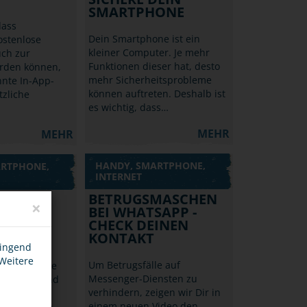
SMARTPHONE
dass
Dein Smartphone ist ein
ostenlose
kleiner Computer. Je mehr
uch zur
Funktionen dieser hat, desto
erden können,
mehr Sicherheitsprobleme
nte In-App-
können auftreten. Deshalb ist
tzliche
es wichtig, dass…
MEHR
MEHR
HANDY, SMARTPHONE,
ARTPHONE,
INTERNET
BETRUGSMASCHEN
×
BEI WHATSAPP -
NE? -
CHECK DEINEN
KONTAKT
T!
wingend
 Weitere
Um Betrugsfälle auf
erade in die
Messenger-Diensten zu
e Schule und
verhindern, zeigen wir Dir in
ich Dein 1.
einem neuen Video den
Check Deine