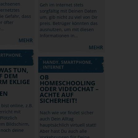
wachsenen
Geh im Internet stets
vernetztes
sorgfältig mit Deinen Daten
die Gefahr, dass
um, gib nicht zu viel von Dir
r öfter
preis. Betrüger könnten das
e…
ausnutzen, um mit diesen
Informationen in…
MEHR
MEHR
ARTPHONE,
HANDY, SMARTPHONE,
INTERNET
 WAS TUN,
F DEM
OB
RM EKLIGE
HOMESCHOOLING
ODER VIDEOCHAT –
EN
ACHTE AUF
SICHERHEIT!
 bist online, z.B.
rricht mit
Nach wie vor findet sicher
Plötzlich
auch Dein Alltag
em Bildschirm,
hauptsächlich virtuell statt!
 noch deine
Aber hast Du auch alle
Vorkehrungen für Deine