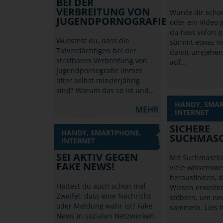
BEI DER
VERBREITUNG VON
Wurde dir scho
JUGENDPORNOGRAFIE?
oder ein Video 
du hast sofort 
Wusstest du, dass die
stimmt etwas ni
Tatverdächtigen bei der
damit umgehen s
strafbaren Verbreitung von
auf…
Jugendpornografie immer
öfter selbst minderjährig
sind? Warum das so ist und…
HANDY, SMA
MEHR
INTERNET
SICHERE
HANDY, SMARTPHONE,
SUCHMAS
INTERNET
SEI AKTIV GEGEN
Mit Suchmasch
FAKE NEWS!
viele wissenswe
herausfinden, d
Hattest du auch schon mal
Wissen erweite
Zweifel, dass eine Nachricht
stöbern, um ne
oder Meldung wahr ist? Fake
sammeln. Lies 
News in sozialen Netzwerken