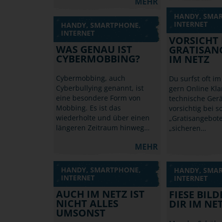
MEHR
HANDY, SMA
INTERNET
HANDY, SMARTPHONE,
INTERNET
VORSICHT 
WAS GENAU IST
GRATISAN
CYBERMOBBING?
IM NETZ
Cybermobbing, auch
Du surfst oft im
Cyberbullying genannt, ist
gern Online Kl
eine besondere Form von
technische Gerä
Mobbing. Es ist das
vorsichtig bei 
wiederholte und über einen
„Gratisangebot
längeren Zeitraum hinweg…
„sicheren…
MEHR
HANDY, SMARTPHONE,
HANDY, SMA
INTERNET
INTERNET
AUCH IM NETZ IST
FIESE BIL
NICHT ALLES
DIR IM NE
UMSONST