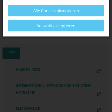
Falls du den Verdacht hast, es könnte sich um
strafbare Inhalte handeln: Melde die Seiten z.B.
Alle Cookies akzeptieren
bei
jugendschutz.net
,
love-storm
oder der
Polizei.
Auswahl akzeptieren
LINKS
HASS IM NETZ
INTERNATIONAL NETWORK AGAINST CYBER
HATE (BPB)
KLICKSAFE.DE