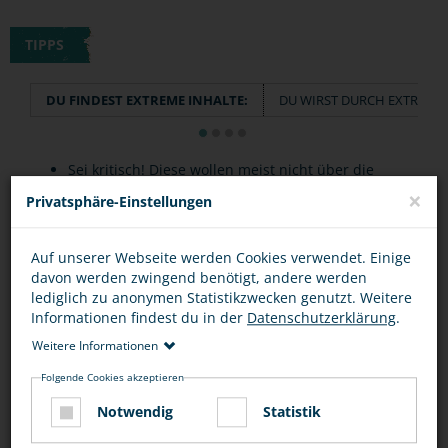
TIPPS
DU FINDEST EXTREME INHALTE:
DU WIRST DURCH EXTREME 
Sei kritisch! Diese wollen meist nicht über die
×
"Wahrheit" informieren, sondern diese
Privatsphäre-Einstellungen
verzerren und dich beeinflussen.
Auf unserer Webseite werden Cookies verwendet. Einige
Wenn es dich nicht besonders interessiert:
davon werden zwingend benötigt, andere werden
verlasse die Seite und beschäftige dich besser
lediglich zu anonymen Statistikzwecken genutzt. Weitere
Informationen findest du in der
Datenschutzerklärung
.
mit anderen Inhalten.
Weitere Informationen
Wenn dir die Inhalte extremistisch vorkommen:
Folgende Cookies akzeptieren
Sprich mit Eltern, Lehrern oder anderen
Notwendig
Statistik
Vertrauenspersonen über die Seiten.