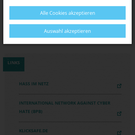
Falls du den Verdacht hast, es könnte sich um
strafbare Inhalte handeln: Melde die Seiten z.B.
Alle Cookies akzeptieren
bei
jugendschutz.net
,
love-storm
oder der
Polizei.
Auswahl akzeptieren
LINKS
HASS IM NETZ
INTERNATIONAL NETWORK AGAINST CYBER
HATE (BPB)
KLICKSAFE.DE