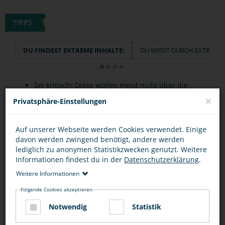
TIPPS
DU FINDEST EXTREME INHALTE:
DU WIRST DURCH EXTREME 
Sei kritisch! Diese wollen meist nicht über die
×
"Wahrheit" informieren, sondern diese
Privatsphäre-Einstellungen
verzerren und dich beeinflussen.
Auf unserer Webseite werden Cookies verwendet. Einige
Wenn es dich nicht besonders interessiert:
davon werden zwingend benötigt, andere werden
verlasse die Seite und beschäftige dich besser
lediglich zu anonymen Statistikzwecken genutzt. Weitere
Informationen findest du in der
Datenschutzerklärung
.
mit anderen Inhalten.
Weitere Informationen
Wenn dir die Inhalte extremistisch vorkommen:
Folgende Cookies akzeptieren
Sprich mit Eltern, Lehrern oder anderen
Notwendig
Statistik
Vertrauenspersonen über die Seiten.