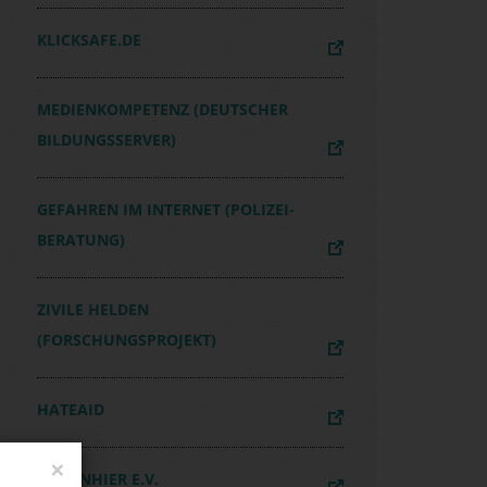
KLICKSAFE.DE
MEDIENKOMPETENZ (DEUTSCHER
BILDUNGSSERVER)
GEFAHREN IM INTERNET (POLIZEI-
BERATUNG)
ZIVILE HELDEN
(FORSCHUNGSPROJEKT)
HATEAID
LFEN
×
ICHBINHIER E.V.