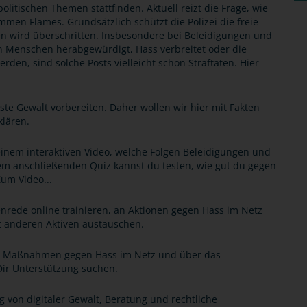
litischen Themen stattfinden. Aktuell reizt die Frage, wie
mmen Flames. Grundsätzlich schützt die Polizei die freie
n wird überschritten. Insbesondere bei Beleidigungen und
Menschen herabgewürdigt, Hass verbreitet oder die
en, sind solche Posts vielleicht schon Straftaten. Hier
te Gewalt vorbereiten. Daher wollen wir hier mit Fakten
klären.
einem interaktiven Video, welche Folgen Beleidigungen und
nem anschließenden Quiz kannst du testen, wie gut du gegen
um Video...
rede online trainieren, an Aktionen gegen Hass im Netz
 anderen Aktiven austauschen.
r Maßnahmen gegen Hass im Netz und über das
ir Unterstützung suchen.
g von digitaler Gewalt, Beratung und rechtliche