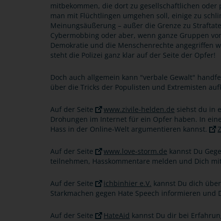
mitbekommen, die dort zu gesellschaftlichen oder po
man mit Flüchtlingen umgehen soll, einige zu schli
Meinungsäußerung – außer die Grenze zu Straftate
Cybermobbing oder aber, wenn ganze Gruppen von 
Demokratie und die Menschenrechte angegriffen werd
steht die Polizei ganz klar auf der Seite der Opfer!
Doch auch allgemein kann "verbale Gewalt" handfes
über die Tricks der Populisten und Extremisten auf
Auf der Seite
www.zivile-helden.de
siehst du in 
Drohungen im Internet für ein Opfer haben. In ei
Hass in der Online-Welt argumentieren kannst.
Z
Auf der Seite
www.love-storm.de
kannst Du Gegen
teilnehmen, Hasskommentare melden und Dich mit
Auf der Seite
ichbinhier e.V.
kannst Du dich übe
Starkmachen gegen Hate Speech informieren und D
Auf der Seite
HateAid
kannst Du dir bei Erfahrun