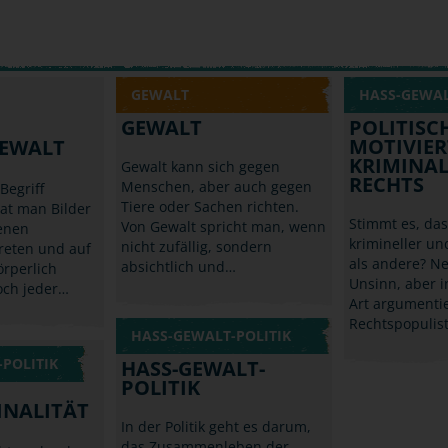
GEWALT
HASS-GEWAL
GEWALT
POLITISC
MOTIVIER
GEWALT
KRIMINAL
Gewalt kann sich gegen
RECHTS
Menschen, aber auch gegen
egriff
Tiere oder Sachen richten.
hat man Bilder
Stimmt es, da
Von Gewalt spricht man, wenn
denen
krimineller u
nicht zufällig, sondern
reten und auf
als andere? Ne
absichtlich und…
rperlich
Unsinn, aber i
Doch jeder…
Art argumenti
Rechtspopulis
HASS-GEWALT-POLITIK
POLITIK
HASS-GEWALT-
POLITIK
INALITÄT
In der Politik geht es darum,
das Zusammenleben der