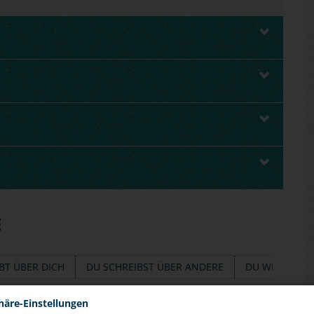
E
BT ÜBER DICH
DU SCHREIBST ÜBER ANDERE
DU WILLST HE
häre-Einstellungen
treme und abwertende Kommentare lesen. Manchmal