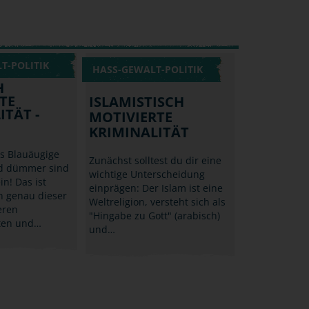
T-POLITIK
HASS-GEWALT-POLITIK
H
TE
ISLAMISTISCH
ITÄT -
MOTIVIERTE
KRIMINALITÄT
ss Blauäugige
Zunächst solltest du dir eine
nd dümmer sind
wichtige Unterscheidung
in! Das ist
einprägen: Der Islam ist eine
n genau dieser
Weltreligion, versteht sich als
eren
"Hingabe zu Gott" (arabisch)
ten und…
und…