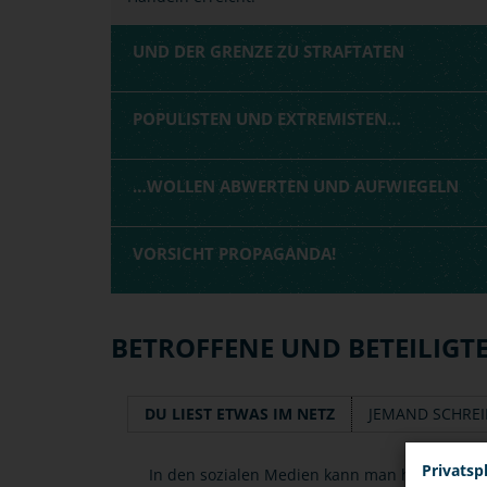
UND DER GRENZE ZU STRAFTATEN
POPULISTEN UND EXTREMISTEN…
…WOLLEN ABWERTEN UND AUFWIEGELN
VORSICHT PROPAGANDA!
BETROFFENE UND BETEILIGT
DU LIEST ETWAS IM NETZ
JEMAND SCHREI
Privatsp
In den sozialen Medien kann man häufig ex