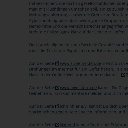
mitbekommen, die dort zu gesellschaftlichen oder po
man mit Flüchtlingen umgehen soll, einige zu schli
Meinungsäußerung – außer die Grenze zu Straftate
Cybermobbing oder aber, wenn ganze Gruppen von 
Demokratie und die Menschenrechte angegriffen werd
steht die Polizei ganz klar auf der Seite der Opfer!
Doch auch allgemein kann "verbale Gewalt" handfes
über die Tricks der Populisten und Extremisten auf
Auf der Seite
www.zivile-helden.de
siehst du in 
Drohungen im Internet für ein Opfer haben. In ei
Hass in der Online-Welt argumentieren kannst.
Z
Auf der Seite
www.love-storm.de
kannst Du Gegen
teilnehmen, Hasskommentare melden und Dich mit
Auf der Seite
ichbinhier e.V.
kannst Du dich übe
Starkmachen gegen Hate Speech informieren und D
Auf der Seite
HateAid
kannst Du dir bei Erfahrun