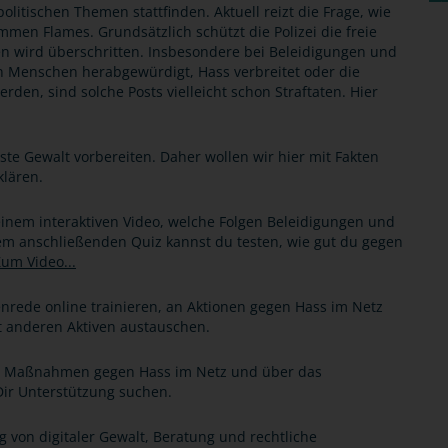
litischen Themen stattfinden. Aktuell reizt die Frage, wie
mmen Flames. Grundsätzlich schützt die Polizei die freie
n wird überschritten. Insbesondere bei Beleidigungen und
Menschen herabgewürdigt, Hass verbreitet oder die
en, sind solche Posts vielleicht schon Straftaten. Hier
te Gewalt vorbereiten. Daher wollen wir hier mit Fakten
klären.
einem interaktiven Video, welche Folgen Beleidigungen und
nem anschließenden Quiz kannst du testen, wie gut du gegen
um Video...
rede online trainieren, an Aktionen gegen Hass im Netz
 anderen Aktiven austauschen.
r Maßnahmen gegen Hass im Netz und über das
ir Unterstützung suchen.
g von digitaler Gewalt, Beratung und rechtliche