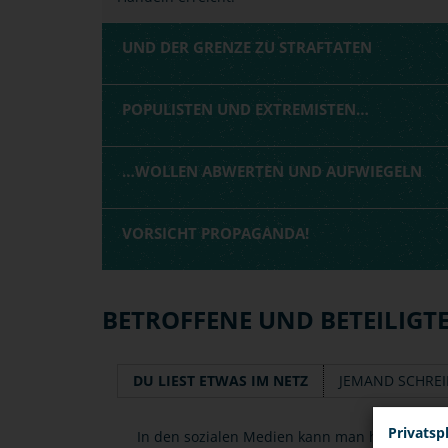
UND DER GRENZE ZU STRAFTATEN
POPULISTEN UND EXTREMISTEN…
…WOLLEN ABWERTEN UND AUFWIEGELN
VORSICHT PROPAGANDA!
BETROFFENE UND BETEILIGT
DU LIEST ETWAS IM NETZ
JEMAND SCHREI
Privatsp
In den sozialen Medien kann man häufig ex