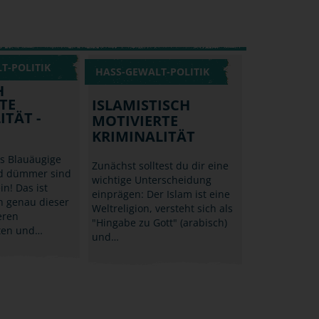
T-POLITIK
HASS-GEWALT-POLITIK
H
TE
ISLAMISTISCH
ITÄT -
MOTIVIERTE
KRIMINALITÄT
ss Blauäugige
Zunächst solltest du dir eine
nd dümmer sind
wichtige Unterscheidung
in! Das ist
einprägen: Der Islam ist eine
n genau dieser
Weltreligion, versteht sich als
eren
"Hingabe zu Gott" (arabisch)
ten und…
und…