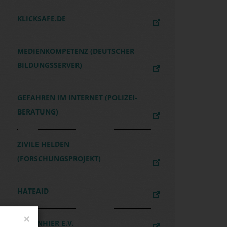
KLICKSAFE.DE
MEDIENKOMPETENZ (DEUTSCHER
BILDUNGSSERVER)
GEFAHREN IM INTERNET (POLIZEI-
BERATUNG)
ZIVILE HELDEN
(FORSCHUNGSPROJEKT)
HATEAID
LFEN
×
ICHBINHIER E.V.