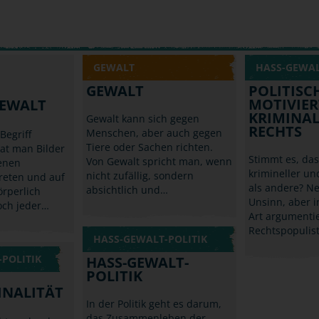
GEWALT
HASS-GEWAL
GEWALT
POLITISC
MOTIVIER
GEWALT
KRIMINAL
Gewalt kann sich gegen
RECHTS
Menschen, aber auch gegen
egriff
Tiere oder Sachen richten.
hat man Bilder
Stimmt es, da
Von Gewalt spricht man, wenn
denen
krimineller u
nicht zufällig, sondern
reten und auf
als andere? Ne
absichtlich und…
rperlich
Unsinn, aber i
Doch jeder…
Art argumenti
Rechtspopulis
HASS-GEWALT-POLITIK
POLITIK
HASS-GEWALT-
POLITIK
INALITÄT
In der Politik geht es darum,
das Zusammenleben der