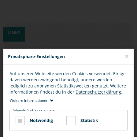
LINKS
×
AKTION TU WAS. EINE AKTION DER POLIZEI,
Privatsphäre-Einstellungen
MIT DER WIR DIR TIPPS GEBEN WOLLEN, WIE
DU DIR UND ANDEREN HELFEN KANNST,
Auf unserer Webseite werden Cookies verwendet. Einige
davon werden zwingend benötigt, andere werden
OHNE DICH SELBST ZU GEFÄHRDEN.
lediglich zu anonymen Statistikzwecken genutzt. Weitere
Informationen findest du in der
Datenschutzerklärung
.
SCHULE OHNE RASSISMUS – SCHULE MIT
Weitere Informationen
COURAGE. EINE BUNDESWEITE AKTION VON
Folgende Cookies akzeptieren
SCHULEN, DIE SICH GEGEN RASSISMUS UND
Notwendig
Statistik
AUSGRENZUNG WEHREN UND DAMIT
DEMOKRATIE AN DER SCHULE UND IM