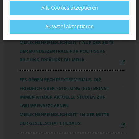
UMFELD FÖRDERN WOLLEN.
Alle Cookies akzeptieren
WANN SPRICHT MAN VON
Auswahl akzeptieren
"GRUPPENBEZOGENER
MENSCHENFEINDLICHKEIT"? AUF DER SEITE
DER BUNDESZENTRALE FÜR POLITISCHE
BILDUNG ERFÄHRST DU MEHR.
FES GEGEN RECHTSEXTREMISMUS. DIE
FRIEDRICH-EBERT-STIFTUNG (FES) BRINGT
IMMER WIEDER AKTUELLE STUDIEN ZUR
"GRUPPENBEZOGENEN
MENSCHENFEINDLICHKEIT" IN DER MITTE
DER GESELLSCHAFT HERAUS.