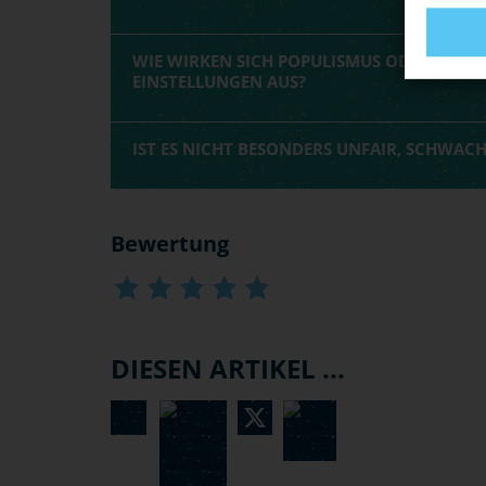
WIE WIRKEN SICH POPULISMUS ODER PROP
EINSTELLUNGEN AUS?
IST ES NICHT BESONDERS UNFAIR, SCHWAC
Bewertung
DIESEN ARTIKEL ...