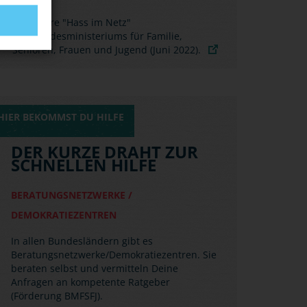
Gruppenbezogene
Menschenfeindlichkeit, was
ist das?
HIER BEKOMMST DU HILFE
DER KURZE DRAHT ZUR
SCHNELLEN HILFE
BERATUNGSNETZWERKE /
DEMOKRATIEZENTREN
In allen Bundesländern gibt es
Beratungsnetzwerke/Demokratiezentren. Sie
beraten selbst und vermitteln Deine
Anfragen an kompetente Ratgeber
(Förderung BMFSFJ).