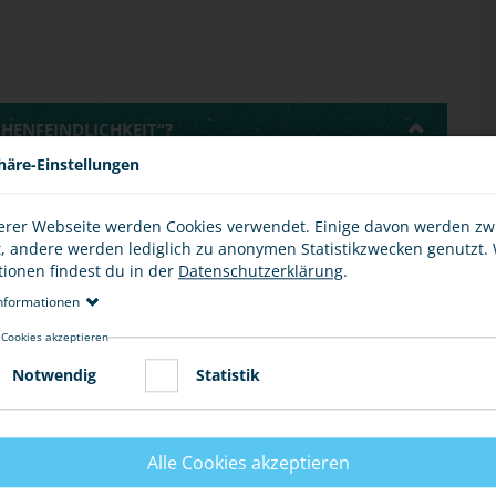
HENFEINDLICHKEIT“?
häre-Einstellungen
Menschenfeindlichkeit" ist ein wissenschaftlicher
ielefeld
, die über zehn Jahre hinweg die Prozesse der
erer Webseite werden Cookies verwendet. Einige davon werden z
ppen untersucht hat.
t, andere werden lediglich zu anonymen Statistikzwecken genutzt.
tionen findest du in der
Datenschutzerklärung
.
chland, gelten aber prinzipiell auch für andere Länder.
nformationen
 Cookies akzeptieren
rtenden Einstellungen ein ganzes Bündel entstehen
tung des demokratischen Klimas führen kann.
Notwendig
Statistik
MEINT?
Alle Cookies akzeptieren