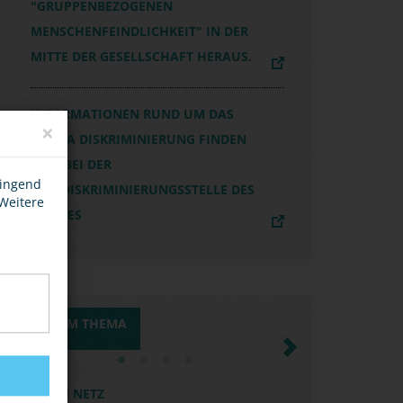
"GRUPPENBEZOGENEN
MENSCHENFEINDLICHKEIT" IN DER
MITTE DER GESELLSCHAFT HERAUS.
INFORMATIONEN RUND UM DAS
×
THEMA DISKRIMINIERUNG FINDEN
SICH BEI DER
wingend
ANTIDISKRIMINIERUNGSSTELLE DES
 Weitere
BUNDES
MEDIEN ZUM THEMA
Previous
Next
KURZVIDEO