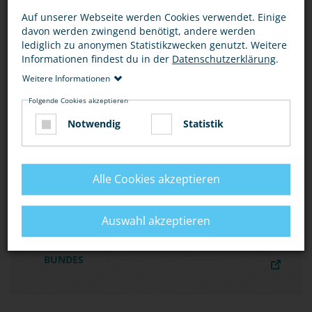
POLIZEI ZUM THEMA HASSKRIMINALITÄT
Auf unserer Webseite werden Cookies verwendet. Einige
davon werden zwingend benötigt, andere werden
lediglich zu anonymen Statistikzwecken genutzt. Weitere
MATERIALIEN DER EUROPEAN UNION
Informationen findest du in der
Datenschutzerklärung
.
AGENCY FOR FUNDAMENTAL RIGHTS FRA
Weitere Informationen
Folgende Cookies akzeptieren
DIE BUNDESZENTRALE FÜR POLITISCHE
Notwendig
Statistik
BILDUNG (BPB) BIETET WEITERE
INFORMATIONEN ZU STRATEGIEN GEGEN
HASS
Alle Cookies akzeptieren
Auswahl akzeptieren
INFORMATIONEN ZU DISKRIMINIERUNG BEI
DER ANTIDISKRIMINIERUNGSSTELLE DES
BUNDES