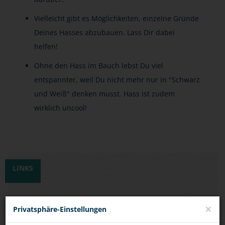
Vielleicht gibt es Möglichkeiten, einzelne Gründe
Deines Hasses abzubauen. Lass Dir dabei
helfen!
Ohne den Hass im Bauch lebst Du viel
entspannter, weil Du nicht mehr nur in "Schwarz
und Weiß" denken musst. Hass ist zudem
wirklich uncool!
LINKS
ARTIKEL IN EINER FACHZEITSCHRIFT DER
×
Privatsphäre-Einstellungen
KRIMINALPOLIZEI / GEWERKSCHAFT DER