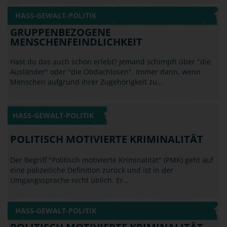
Hast du das auch schon erlebt? Jemand schimpft über "die
Ausländer" oder "die Obdachlosen". Immer dann, wenn
Menschen aufgrund ihrer Zugehörigkeit zu…
HASS-GEWALT-POLITIK
POLITISCH MOTIVIERTE KRIMINALITÄT
Der Begriff "Politisch motivierte Kriminalität" (PMK) geht auf
eine polizeiliche Definition zurück und ist in der
Umgangssprache nicht üblich. Er…
HASS-GEWALT-POLITIK
POLITISCH MOTIVIERTE KRIMINALITÄT -
RECHTS
Stimmt es, dass Blauäugige krimineller und dümmer sind
als andere? Nein! Das ist Unsinn, aber in genau dieser Art
argumentieren Rechtspopulisten und…