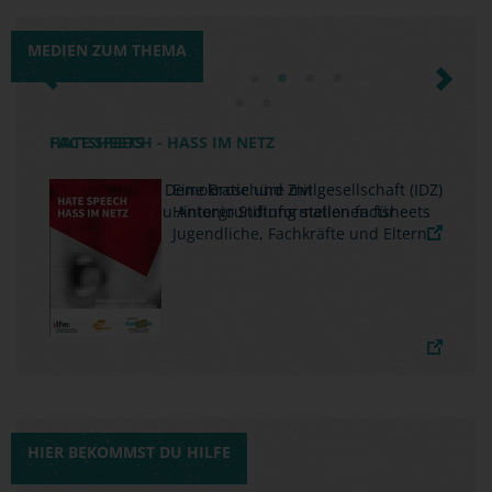
MEDIEN ZUM THEMA
Previous
Next
FACTSHEETS
Das Institut für Demokratie und Zivilgesellschaft (IDZ)
und die Amadeu Antonio Stiftung stellen factsheets
zur Verfügung.
HIER BEKOMMST DU HILFE
DER KURZE DRAHT ZUR
SCHNELLEN HILFE
JUGENDSCHUTZ.NET