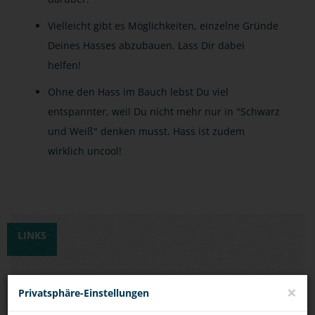
Vielleicht gibt es Möglichkeiten, einzelne Gründe
Deines Hasses abzubauen. Lass Dir dabei
helfen!
Ohne den Hass im Bauch lebst Du viel
entspannter, weil Du nicht mehr nur in "Schwarz
und Weiß" denken musst. Hass ist zudem
wirklich uncool!
LINKS
ARTIKEL IN EINER FACHZEITSCHRIFT DER
×
Privatsphäre-Einstellungen
KRIMINALPOLIZEI / GEWERKSCHAFT DER