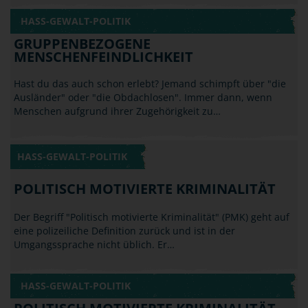
Hast du das auch schon erlebt? Jemand schimpft über "die
Ausländer" oder "die Obdachlosen". Immer dann, wenn
Menschen aufgrund ihrer Zugehörigkeit zu…
HASS-GEWALT-POLITIK
POLITISCH MOTIVIERTE KRIMINALITÄT
Der Begriff "Politisch motivierte Kriminalität" (PMK) geht auf
eine polizeiliche Definition zurück und ist in der
Umgangssprache nicht üblich. Er…
HASS-GEWALT-POLITIK
POLITISCH MOTIVIERTE KRIMINALITÄT -
RECHTS
Stimmt es, dass Blauäugige krimineller und dümmer sind
als andere? Nein! Das ist Unsinn, aber in genau dieser Art
argumentieren Rechtspopulisten und…