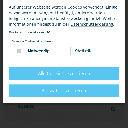
POLIZEI ZUM THEMA HASSKRIMINALITÄT
Auf unserer Webseite werden Cookies verwendet. Einige
davon werden zwingend benötigt, andere werden
lediglich zu anonymen Statistikzwecken genutzt. Weitere
MATERIALIEN DER EUROPEAN UNION
Informationen findest du in der
Datenschutzerklärung
.
AGENCY FOR FUNDAMENTAL RIGHTS FRA
Weitere Informationen
Folgende Cookies akzeptieren
DIE BUNDESZENTRALE FÜR POLITISCHE
Notwendig
Statistik
BILDUNG (BPB) BIETET WEITERE
INFORMATIONEN ZU STRATEGIEN GEGEN
HASS
Alle Cookies akzeptieren
Auswahl akzeptieren
INFORMATIONEN ZU DISKRIMINIERUNG BEI
DER ANTIDISKRIMINIERUNGSSTELLE DES
BUNDES