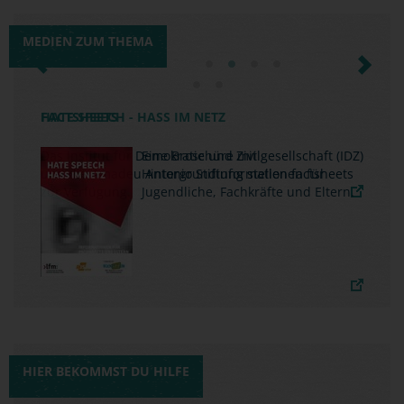
MEDIEN ZUM THEMA
Previous
Next
FACTSHEETS
Das Institut für Demokratie und Zivilgesellschaft (IDZ)
und die Amadeu Antonio Stiftung stellen factsheets
zur Verfügung.
HIER BEKOMMST DU HILFE
DER KURZE DRAHT ZUR
SCHNELLEN HILFE
JUGENDSCHUTZ.NET