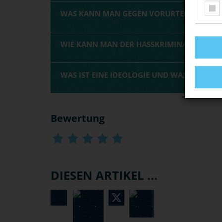
WAS KANN MAN GEGEN VORURTEILE TUN?
WIE KANN MAN DER HASSKRIMINALITÄT V
WAS IST EINE IDEOLOGIE UND WAS KANN SI
Bewertung
DIESEN ARTIKEL ...