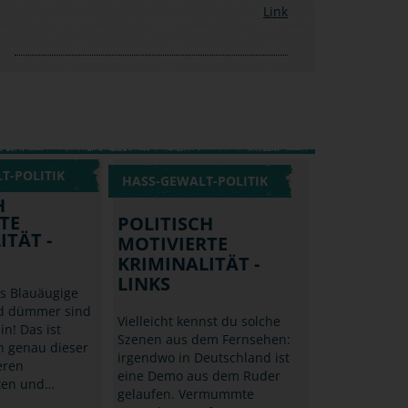
Link
T-POLITIK
HASS-GEWALT-POLITIK
H
TE
POLITISCH
ITÄT -
MOTIVIERTE
KRIMINALITÄT -
LINKS
ss Blauäugige
nd dümmer sind
Vielleicht kennst du solche
in! Das ist
Szenen aus dem Fernsehen:
n genau dieser
irgendwo in Deutschland ist
eren
eine Demo aus dem Ruder
ten und…
gelaufen. Vermummte