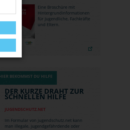
Das Institut für Demokratie und
Eine Broschüre mit
Zivilgesellschaft (IDZ) und die Amadeu
Hintergrundinformationen
Antonio Stiftung stellen factsheets zur
für Jugendliche, Fachkräfte
Verfügung.
und Eltern.
HIER BEKOMMST DU HILFE
DER KURZE DRAHT ZUR
SCHNELLEN HILFE
JUGENDSCHUTZ.NET
Im Formular von jugendschutz.net kann
man illegale, jugendgefährdende oder