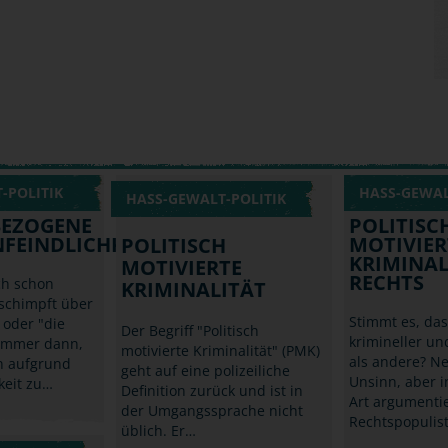
-POLITIK
HASS-GEWAL
HASS-GEWALT-POLITIK
EZOGENE
POLITISC
FEINDLICHKEIT
MOTIVIER
POLITISCH
KRIMINAL
MOTIVIERTE
RECHTS
ch schon
KRIMINALITÄT
schimpft über
Stimmt es, da
 oder "die
Der Begriff "Politisch
krimineller u
Immer dann,
motivierte Kriminalität" (PMK)
als andere? Ne
 aufgrund
geht auf eine polizeiliche
Unsinn, aber i
keit zu…
Definition zurück und ist in
Art argumenti
der Umgangssprache nicht
Rechtspopulis
üblich. Er…