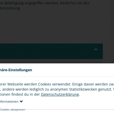
ne Beteiligung angegriffen werden, bedürfen sie des
terstützung.
 mit unterschiedlichen Interessen und Bedürfnissen
häre-Einstellungen
ssen Vorurteile gegenüber anderen Gruppen, die
ilden.
erer Webseite werden Cookies verwendet. Einige davon werden z
t es von daher wichtig, eine Gesellschaft zu fördern, in
t, andere werden lediglich zu anonymen Statistikzwecken genutzt.
tanschauungen nebeneinander bestehen können.
tionen findest du in der
Datenschutzerklärung
.
nformationen
 Cookies akzeptieren