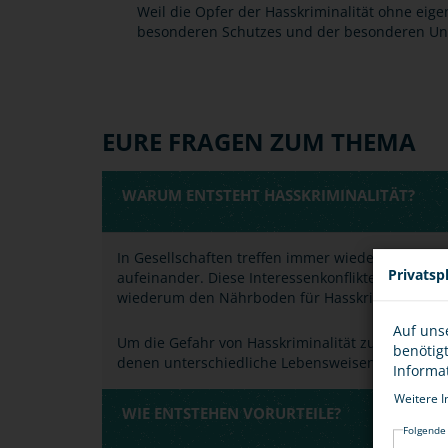
Weil die Opfer der Hasskriminalität ohne eige
besonderen Schutzes und der besonderen Un
EURE FRAGEN ZUM THEMA
WARUM ENTSTEHT HASSKRIMINALITÄT?
In Gesellschaften treffen immer wieder Gruppen
Privatsp
aufeinander. Diese Interessenkonflikte beeinflu
wiederum den Nährboden für Hasskriminalität b
Auf uns
Um die Gefahr von Hasskriminalität zu mindern, is
benötig
denen unterschiedliche Lebensweisen und Wel
Informa
Weitere I
WIE ENTSTEHEN VORURTEILE?
Folgende