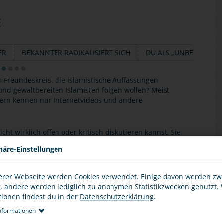
E
ER
BEKANNTER RADIKALISIERT SICH
DU ALS „UNBETEILIGTE
 Freundeskreis, die islamistische Auffassungen
und gewaltbereiten Islamisten folgen wollen? Meist
dern kennen nur Internetvideos und andere
cht wirklich offen oder kritisch diskutieren kannst. Sie
itiklos und ohne nachzudenken folgst oder ein
häre-Einstellungen
 Einzelpersonen - auch mit Erwachsenen (Lehrer,
erer Webseite werden Cookies verwendet. Einige davon werden z
t, andere werden lediglich zu anonymen Statistikzwecken genutzt.
tionen findest du in der
Datenschutzerklärung
.
on (geplanten)
Straftaten
hörst: Wende dich an die
nformationen