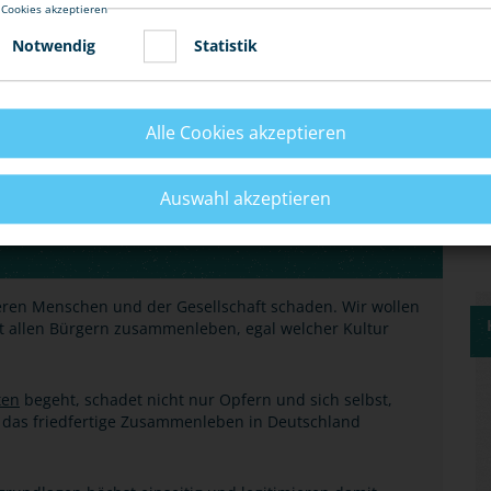
 Cookies akzeptieren
st) lassen sich keine willkürlichen
Körperverletzungen
Notwendig
Statistik
Alle Cookies akzeptieren
Auswahl akzeptieren
TRAFTAT ZU RECHTFERTIGEN?
nderen Menschen und der Gesellschaft schaden. Wir wollen
mit allen Bürgern zusammenleben, egal welcher Kultur
ten
begeht, schadet nicht nur Opfern und sich selbst,
r das friedfertige Zusammenleben in Deutschland