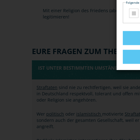
Folgende
Mit einer Religion des Friedens (aber auch son
legitimieren!
EURE FRAGEN ZUM THEMA
IST UNTER BESTIMMTEN UMSTÄNDEN EINE S
Straftaten
sind nie zu rechtfertigen, weil sie a
in Deutschland respektvoll, tolerant und offen 
oder Religion sie angehören.
Wer
politisch
oder
islamistisch
motivierte
Strafta
sondern auch der gesamten Gesellschaft, weil e
angreift.