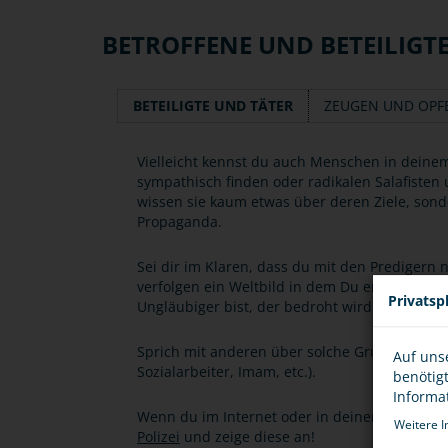
BETROFFENE UND BETEILIGT
BETEILIGTE UND TÄTER
ZEUGEN UND OPF
Vielleicht kennst du auch Menschen in deinem
sympathisch finden oder radikalen Salafisten 
wissen sie kaum etwas über deren Ziele, son
Propaganda.
Sei dir im Klaren, dass du mit den Predigern ni
verfolgen ein Weltbild in dem Du entweder kr
Privatsp
Ungläubiger bist, der bedroht wird.
Sprich mit anderen über solche Gruppen oder
Auf uns
Sozialarbeiter, Imam, etc.).
benötig
Informa
Wenn du im Internet oder in deinem Umfeld v
Weitere I
Polizei
und zeige diese an!