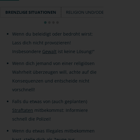
BRENZLIGE SITUATIONEN
RELIGION UND/ODER IDEOLOGIE?
Wenn du beleidigt oder bedroht wirst:
Lass dich nicht provozieren!
Insbesondere
Gewalt
ist keine Lösung!"
Wenn dich jemand von einer religiösen
Wahrheit überzeugen will, achte auf die
Konsequenzen und entscheide nicht
vorschnell!
Falls du etwas von (auch geplanten)
Straftaten
mitbekommst: Informiere
schnell die Polizei!
Wenn du etwas Illegales mitbekommen
hast, stelle dich als
Zeuge
zur