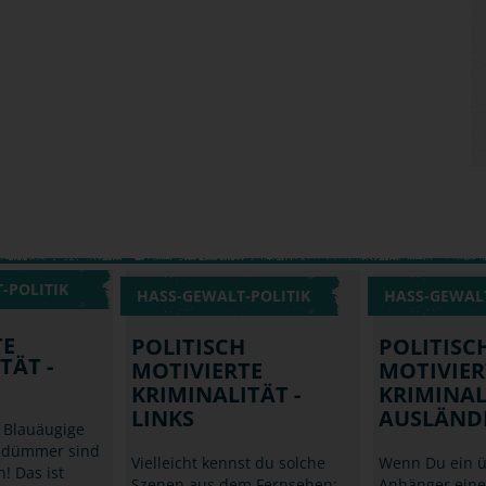
-POLITIK
HASS-GEWALT-POLITIK
HASS-GEWALT
TE
POLITISCH
POLITISC
TÄT -
MOTIVIERTE
MOTIVIER
KRIMINALITÄT -
KRIMINAL
LINKS
AUSLÄND
 Blauäugige
d dümmer sind
Vielleicht kennst du solche
Wenn Du ein ü
! Das ist
Szenen aus dem Fernsehen:
Anhänger eine