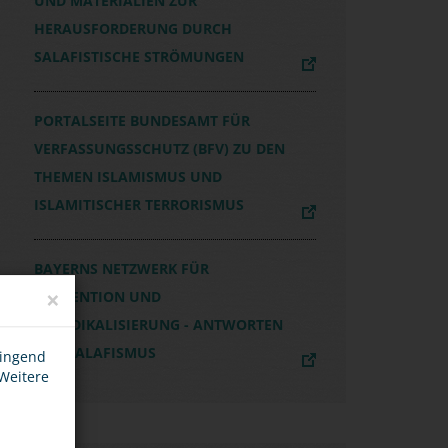
UND MATERIALIEN ZUR
HERAUSFORDERUNG DURCH
SALAFISTISCHE STRÖMUNGEN
R“
PORTALSEITE BUNDESAMT FÜR
VERFASSUNGSSCHUTZ (BFV) ZU DEN
THEMEN ISLAMISMUS UND
ISLAMITISCHER TERRORISMUS
BAYERNS NETZWERK FÜR
×
PRÄVENTION UND
DERADIKALISIERUNG - ANTWORTEN
AUF SALAFISMUS
wingend
 Weitere