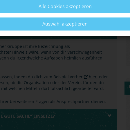
Alle Cookies akzeptieren
DER EIN VEREIN MIT GESETZLICHEN MITTELN A
Auswahl akzeptieren
ner Gruppe ist ihre Bezeichnung als
hster Hinweis wäre, wenn von dir Verschwiegenheit
wenn du irgendwelche Aufgaben heimlich ausführen
 lassen, indem du dich zum Beispiel vorher
hier
, oder
sen, ob die Organisation oder der Verein, für den du
d mit welchen Mitteln dort tatsächlich gearbeitet wird.
 Lehrer bei weiteren Fragen als Ansprechpartner dienen.
E GUTE SACHE“ EINSETZE?