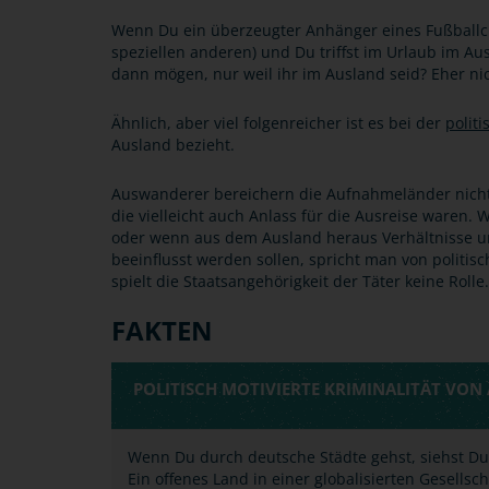
Wenn Du ein überzeugter Anhänger eines Fußballclub
speziellen anderen) und Du triffst im Urlaub im A
dann mögen, nur weil ihr im Ausland seid? Eher nic
Ähnlich, aber viel folgenreicher ist es bei der
politi
Ausland bezieht.
Auswanderer bereichern die Aufnahmeländer nicht
die vielleicht auch Anlass für die Ausreise waren.
oder wenn aus dem Ausland heraus Verhältnisse u
beeinflusst werden sollen, spricht man von politisc
spielt die Staatsangehörigkeit der Täter keine Rolle.
FAKTEN
POLITISCH MOTIVIERTE KRIMINALITÄT VO
Wenn Du durch deutsche Städte gehst, siehst D
Ein offenes Land in einer globalisierten Gesellsc