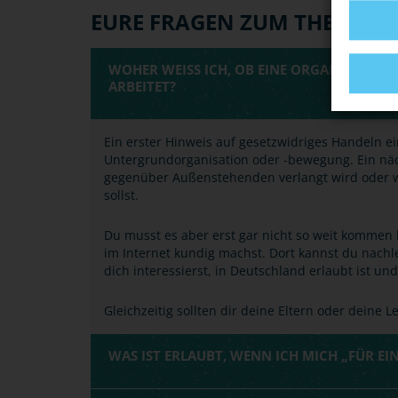
EURE FRAGEN ZUM THEMA
WOHER WEISS ICH, OB EINE ORGANISATION O
RBEITET?
Ein erster Hinweis auf gesetzwidriges Handeln ei
Untergrundorganisation oder -bewegung. Ein näc
gegenüber Außenstehenden verlangt wird oder 
sollst.
Du musst es aber erst gar nicht so weit kommen
im Internet kundig machst. Dort kannst du nachle
dich interessierst, in Deutschland erlaubt ist un
Gleichzeitig sollten dir deine Eltern oder deine
WAS IST ERLAUBT, WENN ICH MICH „FÜR EIN