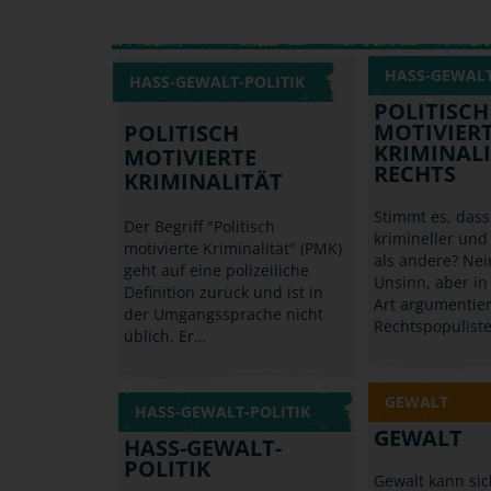
HASS-GEWALT
HASS-GEWALT-POLITIK
POLITISCH
MOTIVIER
POLITISCH
KRIMINALI
MOTIVIERTE
RECHTS
KRIMINALITÄT
Stimmt es, dass
Der Begriff "Politisch
krimineller un
motivierte Kriminalität" (PMK)
als andere? Nein
geht auf eine polizeiliche
Unsinn, aber in
Definition zurück und ist in
Art argumentie
der Umgangssprache nicht
Rechtspopulist
üblich. Er…
GEWALT
HASS-GEWALT-POLITIK
GEWALT
HASS-GEWALT-
POLITIK
Gewalt kann si