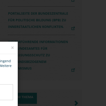
PORTALSEITE DER BUNDESZENTRALE
FÜR POLITISCHE BILDUNG (BPB) ZU
INNERSTAATLICHEN KONFLIKTEN.
WEITERFÜHRENDE INFORMATIONEN
×
DES BUNDESAMTES FÜR
VERFASSUNGSSCHUTZ ZU
wingend
AUSLANDSBEZOGENEM
 Weitere
EXTREMISMUS
MEDIEN ZUM THEMA
Previous
Next