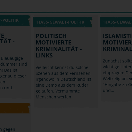
-POLITIK
HASS-GEWALT-POLITIK
HASS-GEWALT
TE
POLITISCH
ISLAMIST
TÄT -
MOTIVIERTE
MOTIVIER
KRIMINALITÄT -
KRIMINAL
LINKS
 Blauäugige
Zunächst sollte
d dümmer sind
wichtige Unte
Vielleicht kennst du solche
! Das ist
einprägen: Der
Szenen aus dem Fernsehen:
 genau dieser
Weltreligion, v
irgendwo in Deutschland ist
ren
"Hingabe zu Go
eine Demo aus dem Ruder
en und…
und…
gelaufen. Vermummte
Menschen werfen…
ch gegen