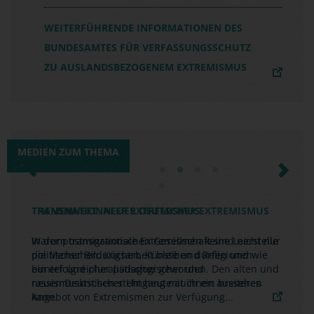
WEITERFÜHRENDE INFORMATIONEN DES
BUNDESAMTES FÜR VERFASSUNGSSCHUTZ
ZU AUSLANDSBEZOGENEM EXTREMISMUS
MEDIEN ZUM THEMA
Previous
Next
TRANSNATIONALER EXTREMISMUS
Warum transnationale Extremismen keine Leerstelle
politischer Bildungsarbeit bleiben dürfen und wie
ein erfolgreicher pädagogischer und
rassismuskritischer Umgang mit ihnen aussehen
kann.