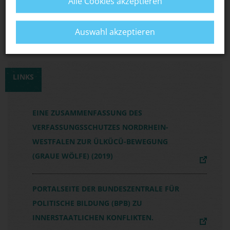
Alle Cookies akzeptieren
die Spirale von Gewalt und Gegengewalt
verselbständigt?
Auswahl akzeptieren
LINKS
EINE ZUSAMMENFASSUNG DES
VERFASSUNGSSCHUTZES NORDRHEIN-
WESTFALEN ZUR ÜLKÜCÜ-BEWEGUNG
(GRAUE WÖLFE) (2019)
PORTALSEITE DER BUNDESZENTRALE FÜR
POLITISCHE BILDUNG (BPB) ZU
INNERSTAATLICHEN KONFLIKTEN.