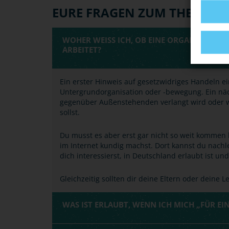
EURE FRAGEN ZUM THEMA
WOHER WEISS ICH, OB EINE ORGANISATION O
RBEITET?
Ein erster Hinweis auf gesetzwidriges Handeln ei
Untergrundorganisation oder -bewegung. Ein näc
gegenüber Außenstehenden verlangt wird oder 
sollst.
Du musst es aber erst gar nicht so weit kommen
im Internet kundig machst. Dort kannst du nachle
dich interessierst, in Deutschland erlaubt ist un
Gleichzeitig sollten dir deine Eltern oder deine
WAS IST ERLAUBT, WENN ICH MICH „FÜR EIN