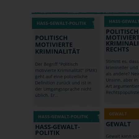
HASS-GEWALT
HASS-GEWALT-POLITIK
POLITISCH
MOTIVIER
POLITISCH
KRIMINALI
MOTIVIERTE
RECHTS
KRIMINALITÄT
Stimmt es, dass
Der Begriff "Politisch
krimineller un
motivierte Kriminalität" (PMK)
als andere? Nein
geht auf eine polizeiliche
Unsinn, aber in
Definition zurück und ist in
Art argumentie
der Umgangssprache nicht
Rechtspopulist
üblich. Er…
GEWALT
HASS-GEWALT-POLITIK
GEWALT
HASS-GEWALT-
POLITIK
Gewalt kann si