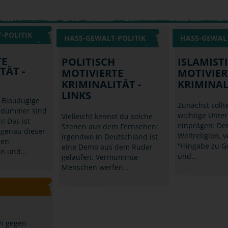
-POLITIK
HASS-GEWALT-POLITIK
HASS-GEWALT
TE
POLITISCH
ISLAMIST
TÄT -
MOTIVIERTE
MOTIVIER
KRIMINALITÄT -
KRIMINAL
LINKS
 Blauäugige
Zunächst sollte
d dümmer sind
wichtige Unte
Vielleicht kennst du solche
! Das ist
einprägen: Der
Szenen aus dem Fernsehen:
 genau dieser
Weltreligion, v
irgendwo in Deutschland ist
ren
"Hingabe zu Go
eine Demo aus dem Ruder
en und…
und…
gelaufen. Vermummte
Menschen werfen…
ch gegen