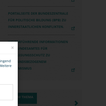
PORTALSEITE DER BUNDESZENTRALE
FÜR POLITISCHE BILDUNG (BPB) ZU
INNERSTAATLICHEN KONFLIKTEN.
WEITERFÜHRENDE INFORMATIONEN
×
DES BUNDESAMTES FÜR
VERFASSUNGSSCHUTZ ZU
wingend
AUSLANDSBEZOGENEM
 Weitere
EXTREMISMUS
MEDIEN ZUM THEMA
Previous
Next