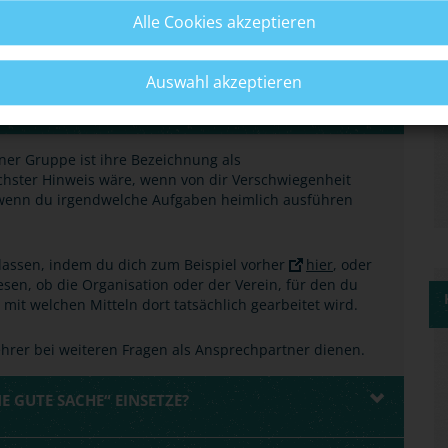
Alle Cookies akzeptieren
DER EIN VEREIN MIT GESETZLICHEN MITTELN A
Auswahl akzeptieren
ner Gruppe ist ihre Bezeichnung als
hster Hinweis wäre, wenn von dir Verschwiegenheit
wenn du irgendwelche Aufgaben heimlich ausführen
 lassen, indem du dich zum Beispiel vorher
hier
, oder
sen, ob die Organisation oder der Verein, für den du
d mit welchen Mitteln dort tatsächlich gearbeitet wird.
 Lehrer bei weiteren Fragen als Ansprechpartner dienen.
E GUTE SACHE“ EINSETZE?