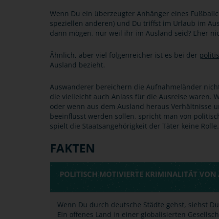
Wenn Du ein überzeugter Anhänger eines Fußballclub
speziellen anderen) und Du triffst im Urlaub im A
dann mögen, nur weil ihr im Ausland seid? Eher nic
Ähnlich, aber viel folgenreicher ist es bei der
politi
Ausland bezieht.
Auswanderer bereichern die Aufnahmeländer nicht
die vielleicht auch Anlass für die Ausreise waren.
oder wenn aus dem Ausland heraus Verhältnisse u
beeinflusst werden sollen, spricht man von politisc
spielt die Staatsangehörigkeit der Täter keine Rolle.
FAKTEN
POLITISCH MOTIVIERTE KRIMINALITÄT VO
Wenn Du durch deutsche Städte gehst, siehst D
Ein offenes Land in einer globalisierten Gesellsc