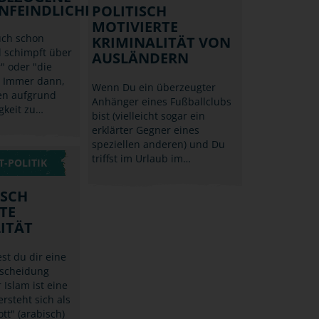
NFEINDLICHKEIT
POLITISCH
MOTIVIERTE
uch schon
KRIMINALITÄT VON
d schimpft über
AUSLÄNDERN
" oder "die
 Immer dann,
Wenn Du ein überzeugter
n aufgrund
Anhänger eines Fußballclubs
gkeit zu…
bist (vielleicht sogar ein
erklärter Gegner eines
speziellen anderen) und Du
triffst im Urlaub im…
-POLITIK
ISCH
TE
ITÄT
st du dir eine
rscheidung
 Islam ist eine
ersteht sich als
tt" (arabisch)