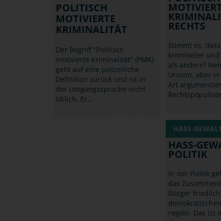
MOTIVIER
POLITISCH
KRIMINALI
MOTIVIERTE
RECHTS
KRIMINALITÄT
Stimmt es, dass
Der Begriff "Politisch
krimineller un
motivierte Kriminalität" (PMK)
als andere? Nein
geht auf eine polizeiliche
Unsinn, aber in
Definition zurück und ist in
Art argumentie
der Umgangssprache nicht
Rechtspopulist
üblich. Er…
HASS-GEWALT
HASS-GEW
POLITIK
In der Politik g
das Zusammenl
Bürger friedlic
demokratischen
regeln. Das ist