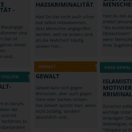
TE
MENSCHE
HASSKRIMINALITÄT
TÄT -
Hast du das a
Hast Du das nicht auch schon
erlebt? Jeman
mal selbst mitbekommen,
 Blauäugige
"die Ausländer
dass Menschen angegriffen
d dümmer sind
Obdachlosen".
werden, weil sie anders sind,
! Das ist
wenn Mensche
als die Mehrheit? Häufig
 genau dieser
ihrer Zugehöri
spielen hier…
ren
en und…
GEWALT
HASS-GEWALT
GEWALT
-POLITIK
ISLAMIST
ALT-
MOTIVIER
Gewalt kann sich gegen
KRIMINAL
Menschen, aber auch gegen
Tiere oder Sachen richten.
eht es darum,
Von Gewalt spricht man, wenn
Zunächst sollte
eben der
nicht zufällig, sondern
wichtige Unte
h und mit
absichtlich und…
einprägen: Der
 Verfahren zu
Weltreligion, v
 insbesondere
"Hingabe zu Go