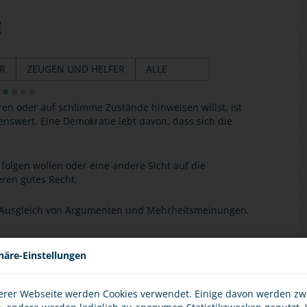
E
ER
ZEUGEN UND HELFER
ALLE
ren oder auf schlimme Zustände hinweisen willst, ist
enswert. Eine Demokratie lebt davon, dass sich die
folgen wollen oder eine andere Sicht auf die
ren gutes Recht.
Ausgleich von Argumenten und Mehrheitsmeinungen,
andersetzung! Auch wenn dich die Vertreter der
häre-Einstellungen
 nie erlaubt! Beachte das nicht nur selbst, sondern
arauf hin!
erer Webseite werden Cookies verwendet. Einige davon werden z