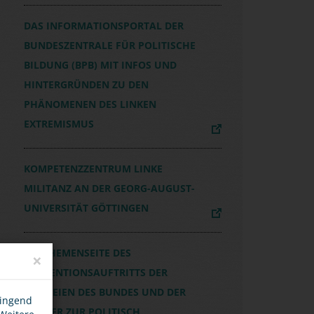
DAS INFORMATIONSPORTAL DER
BUNDESZENTRALE FÜR POLITISCHE
BILDUNG (BPB) MIT INFOS UND
HINTERGRÜNDEN ZU DEN
PHÄNOMENEN DES LINKEN
EXTREMISMUS
KOMPETENZZENTRUM LINKE
MILITANZ AN DER GEORG-AUGUST-
UNIVERSITÄT GÖTTINGEN
DIE THEMENSEITE DES
×
PRÄVENTIONSAUFTRITTS DER
POLIZEIEN DES BUNDES UND DER
wingend
LÄNDER ZUR POLITISCH