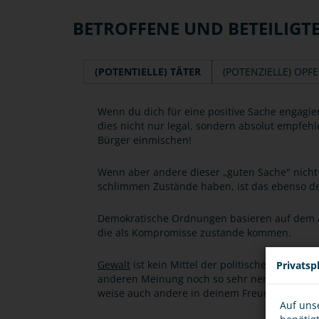
BETROFFENE UND BETEILIGT
(POTENTIELLE) TÄTER
(POTENZIELLE) OPF
Wenn du dich für eine positive Sache engagie
dies nicht nur legal, sondern absolut empfehl
Bürger einmischen!
Wenn aber andere dieser „guten Sache" nicht 
schlimmen Zustände haben, ist das ebenso de
Demokratische Ordnungen basieren auf dem 
die als Kompromisse zustande kommen.
Gewalt
ist kein Mittel der politischen Ausein
Privatsp
anderen Meinung noch so sehr nerven, ist dies
weise auch andere in deinem Freundeskreis d
Auf uns