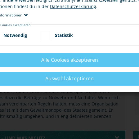
t, andere werden lediglich zu anonymen Statistikzwecken genutzt.
tionen findest du in der
Datenschutzerklärung
.
nformationen
 Cookies akzeptieren
Notwendig
Statistik
STAATES“?
eine große Rolle - als Faustrecht oder Recht des
Alle Cookies akzeptieren
itet und insbesondere in demokratischen Staaten, wurde
weiter ausgeschlossen. In den letzten Jahren konnte dies
der Familie geächtet wird.
Auswahl akzeptieren
ndere damit einverstanden ist (beispielsweise beim
es dazu die Beiträge zu Notwehr und Nothilfe). Wenn sich
sam vereinbarten Regeln halten, muss eine Organisation
Das ist mit dem Gewaltmonopol des Staates gemeint. Er
ltnismäßig umgehen, und in eng definierten Grenzen
 – UND WAS NICHT?