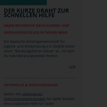
insbesondere die Grauzone zur Gewalt im
Themenfeld linker Militanz spielt.
DER KURZE DRAHT ZUR
SCHNELLEN HILFE
DAJEB-RECHERCHE NACH JUGEND- UND
ERZIEHUNGSSTELLEN IN DEINER NÄHE
Die Deutsche Arbeitsgemeinschaft für
Jugend- und Eheberatung e.V. (DAJEB) bietet
einen "Beratungsführer online" an, mit dem
du nahe Beratungsstellen findest.
Link
OPFERHILFE & ENTSCHÄDIGUNG
Neben den
allgemeinen
Unterstützungsleistungen
für Opfer besteht
eine zusätzliche Hilfe für Opfer