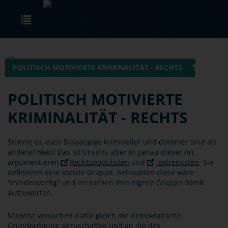
Skip to main content
Toggle navigation
POLITISCH MOTIVIERTE KRIMINALITÄT - RECHTS
POLITISCH MOTIVIERTE
KRIMINALITÄT - RECHTS
Stimmt es, dass Blauäugige krimineller und dümmer sind als
andere? Nein! Das ist Unsinn, aber in genau dieser Art
argumentieren
Rechtspopulisten
und
-extremisten
. Sie
definieren eine soziale Gruppe, behaupten diese wäre
"minderwertig" und versuchen ihre eigene Gruppe damit
aufzuwerten.
Manche versuchen dafür gleich die demokratische
Grundordnung abzuschaffen und an die des