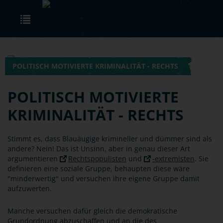
Skip to main content
Toggle navigation
POLITISCH MOTIVIERTE KRIMINALITÄT - RECHTS
POLITISCH MOTIVIERTE
KRIMINALITÄT - RECHTS
Stimmt es, dass Blauäugige krimineller und dümmer sind als
andere? Nein! Das ist Unsinn, aber in genau dieser Art
argumentieren
Rechtspopulisten
und
-extremisten
. Sie
definieren eine soziale Gruppe, behaupten diese wäre
"minderwertig" und versuchen ihre eigene Gruppe damit
aufzuwerten.
Manche versuchen dafür gleich die demokratische
Grundordnung abzuschaffen und an die des