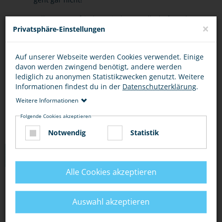
Falls Du unzufrieden mit der Gesellschaft und
×
Privatsphäre-Einstellungen
der Politik bist - bring Dich ein! Aber nicht mit
Kriminalität, sondern konstruktiv!
Auf unserer Webseite werden Cookies verwendet. Einige
Politisch motivierte Kriminalität trifft häufig
davon werden zwingend benötigt, andere werden
lediglich zu anonymen Statistikzwecken genutzt. Weitere
Schwache und ist damit das Gegenteil von
Informationen findest du in der
Datenschutzerklärung
.
coolem Heldenmut!
Weitere Informationen
Folgende Cookies akzeptieren
Notwendig
Statistik
LINKS
Alle Cookies akzeptieren
DAS BUNDESINNENMINISTERIUM IST FÜR DIE
BEKÄMPFUNG DER POLITISCH MOTIVIERTEN
Auswahl akzeptieren
KRIMINALITÄT ZUSTÄNDIG