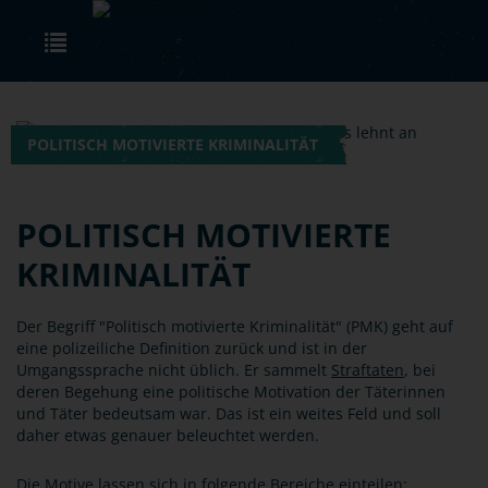
Skip to main content
Toggle navigation
POLITISCH MOTIVIERTE KRIMINALITÄT
POLITISCH MOTIVIERTE
KRIMINALITÄT
Der Begriff "Politisch motivierte Kriminalität" (PMK) geht auf
eine polizeiliche Definition zurück und ist in der
Umgangssprache nicht üblich. Er sammelt
Straftaten
, bei
deren Begehung eine politische Motivation der Täterinnen
und Täter bedeutsam war. Das ist ein weites Feld und soll
daher etwas genauer beleuchtet werden.
Die Motive lassen sich in folgende Bereiche einteilen: