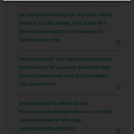
DAS BUNDESKRIMINALAMT HAT EINE EIGENE
WEBSITE ZU DEM THEMA, VOR ALLEM MIT
DER FORSCHUNGSSTELLE TERRORISMUS /
EXTREMISMUS (FTE)
DAS BUNDESAMT FÜR VERFASSUNGSSCHUTZ
VERÖFFENTLICHT JÄHRLICH BERICHTE ÜBER
VERFASSUNGSFEINDLICHE BESTREBUNGEN
UND STRAFTATEN
DIE BUNDESWEITE WEBSEITE DER
POLIZEILICHEN PRÄVENTION HAT AUF IHRER
FACHLICHEN SEITE TIPPS UND
INFORMATIONEN FÜR DICH