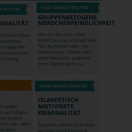
HASS-GEWALT-POLITIK
-POLITIK
GRUPPENBEZOGENE
MENSCHENFEINDLICHKEIT
INALITÄT
Hast du das auch schon
icht auch schon
erlebt? Jemand schimpft über
tbekommen,
"die Ausländer" oder "die
 angegriffen
Obdachlosen". Immer dann,
ie anders sind,
wenn Menschen aufgrund
it? Häufig
ihrer Zugehörigkeit zu…
HASS-GEWALT-POLITIK
ISLAMISTISCH
MOTIVIERTE
ich gegen
KRIMINALITÄT
er auch gegen
hen richten.
richt man, wenn
Zunächst solltest du dir eine
 sondern
wichtige Unterscheidung