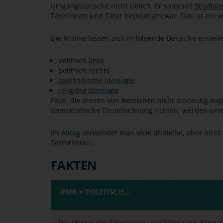
Umgangssprache nicht üblich. Er sammelt
Straftat
Täterinnen und Täter bedeutsam war. Das ist ein w
Die Motive lassen sich in folgende Bereiche einteile
politisch
links
politisch
rechts
ausländische Ideologie
religiöse Ideologie
Fälle, die diesen vier Bereichen nicht eindeutig zu
demokratische Grundordnung richten, werden unte
Im Alltag verwendet man viele ähnliche, aber nicht
Terrorismus.
FAKTEN
PMK = POLITISCH…
Die Motive der Täterinnen und Täter sind dann po