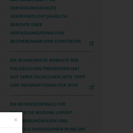
VERFASSUNGSSCHUTZ
VERÖFFENTLICHT JÄHRLICH
BERICHTE ÜBER
VERFASSUNGSFEINDLICHE
BESTREBUNGEN UND STRAFTATEN
DIE BUNDESWEITE WEBSEITE DER
POLIZEILICHEN PRÄVENTION HAT
AUF IHRER FACHLICHEN SEITE TIPPS
UND INFORMATIONEN FÜR DICH
DIE BUNDESZENTRALE FÜR
POLITISCHE BILDUNG LIEFERT
×
HINTERGRUNDWISSEN UND
AKTUELLE DISKUSSIONEN RUND UM