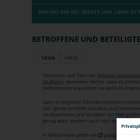
WAS HAT DAS MIT ‚RECHTS‘ UND ‚LINKS‘ ZU 
BETROFFENE UND BETEILIGT
TÄTER
OPFER
Täterinnen und Täter der
Politisch motivierte
Straftaten
. Besondere Rechte, etwa als Freihe
Weltverbesserung können sie keine in Anspr
Ganz im Gegenteil führt die besondere Unfairn
sehr genau ermittelt und dann auch besonder
Straftäterinnen und Straftäter der PMK greife
genug wäre, sondern auch noch die demokra
Privatsp
In Deutschland gelten die
unveräußerliche