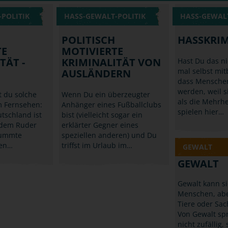
POLITIK
HASS-GEWALT-POLITIK
HASS-GEWALT
POLITISCH
HASSKRIM
TE
MOTIVIERTE
TÄT -
KRIMINALITÄT VON
Hast Du das n
mal selbst mi
AUSLÄNDERN
dass Menschen
werden, weil s
t du solche
Wenn Du ein überzeugter
als die Mehrhe
 Fernsehen:
Anhänger eines Fußballclubs
spielen hier…
tschland ist
bist (vielleicht sogar ein
 dem Ruder
erklärter Gegner eines
mummte
speziellen anderen) und Du
en…
triffst im Urlaub im…
GEWALT
GEWALT
Gewalt kann s
Menschen, ab
Tiere oder Sac
Von Gewalt sp
nicht zufällig,