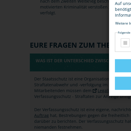
nach dem Zweiten Weltkrieg beschlossen wurde
Auf uns
motivierten Kriminalität verstoßen gegen di
benötig
verfolgt.
Informa
Weitere I
Folgende
EURE FRAGEN ZUM THEMA
WAS IST DER UNTERSCHIED ZWISCHEN STA
Der Staatsschutz ist eine Organisationseinheit d
Straftatenabwehr und -verfolgung im Bereich der 
Mitarbeitenden müssen dem
Legalitätsprinzip
Verfassungsschutz - Straftaten zur Anzeige bring
Der Verfassungsschutz ist eine eigene, nachrich
Auftrag
hat, Bestrebungen gegen die freiheitli
darüber zu berichten. Der Verfassungsschutz hat 
niemanden festnehmen.