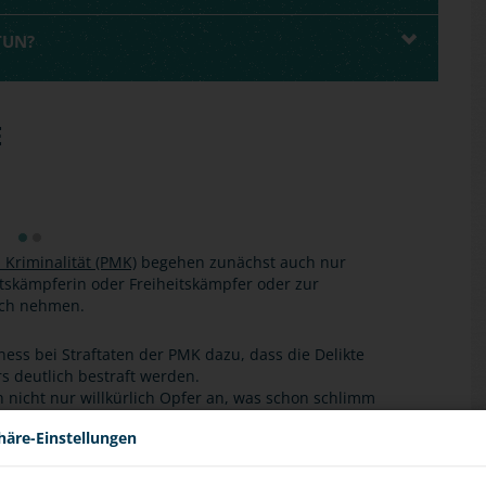
TUN?
E
n Kriminalität (PMK)
begehen zunächst auch nur
itskämpferin oder Freiheitskämpfer oder zur
uch nehmen.
ess bei Straftaten der PMK dazu, dass die Delikte
s deutlich bestraft werden.
n nicht nur willkürlich Opfer an, was schon schlimm
tische Grundordnung.
häre-Einstellungen
n Menschenrechte
, die von den Vereinten Nationen