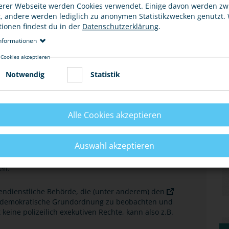
n. Straftäterinnen und Straftäter der Politisch
erer Webseite werden Cookies verwendet. Einige davon werden z
esen Grundkonsens und werden daher nachdrücklich
t, andere werden lediglich zu anonymen Statistikzwecken genutzt.
tionen findest du in der
Datenschutzerklärung
.
nformationen
 Cookies akzeptieren
Notwendig
Statistik
ATSSCHUTZ UND VERFASSUNGSSCHUTZ
Alle Cookies akzeptieren
er Polizei und nimmt die polizeilichen Aufgaben der
Auswahl akzeptieren
politisch motivierten Kriminalität wahr. Die
(
§ 152 StPO
) folgend - im Gegensatz zum
en.
tendienstliche Behörde, die (unter anderem) den
ch demokratische Grundordnung zu beobachten und
keine polizeilich exekutiven Rechte, kann also z.B.