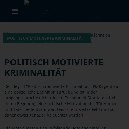
Skip to main content
Toggle navigation
POLITISCH MOTIVIERTE KRIMINALITÄT
POLITISCH MOTIVIERTE
KRIMINALITÄT
Der Begriff "Politisch motivierte Kriminalität" (PMK) geht auf
eine polizeiliche Definition zurück und ist in der
Umgangssprache nicht üblich. Er sammelt
Straftaten
, bei
deren Begehung eine politische Motivation der Täterinnen
und Täter bedeutsam war. Das ist ein weites Feld und soll
daher etwas genauer beleuchtet werden.
Die Motive lassen sich in folgende Bereiche einteilen: