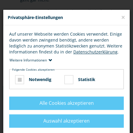
Falls Du unzufrieden mit der Gesellschaft und
×
Privatsphäre-Einstellungen
der Politik bist - bring Dich ein! Aber nicht mit
Kriminalität, sondern konstruktiv!
Auf unserer Webseite werden Cookies verwendet. Einige
Politisch motivierte Kriminalität trifft häufig
davon werden zwingend benötigt, andere werden
lediglich zu anonymen Statistikzwecken genutzt. Weitere
Schwache und ist damit das Gegenteil von
Informationen findest du in der
Datenschutzerklärung
.
coolem Heldenmut!
Weitere Informationen
Folgende Cookies akzeptieren
Notwendig
Statistik
LINKS
Alle Cookies akzeptieren
DAS BUNDESINNENMINISTERIUM IST FÜR DIE
BEKÄMPFUNG DER POLITISCH MOTIVIERTEN
Auswahl akzeptieren
KRIMINALITÄT ZUSTÄNDIG