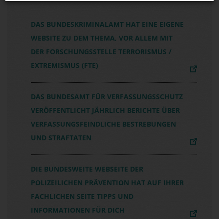
DAS BUNDESKRIMINALAMT HAT EINE EIGENE
WEBSITE ZU DEM THEMA, VOR ALLEM MIT
DER FORSCHUNGSSTELLE TERRORISMUS /
EXTREMISMUS (FTE)
DAS BUNDESAMT FÜR VERFASSUNGSSCHUTZ
VERÖFFENTLICHT JÄHRLICH BERICHTE ÜBER
VERFASSUNGSFEINDLICHE BESTREBUNGEN
UND STRAFTATEN
DIE BUNDESWEITE WEBSEITE DER
POLIZEILICHEN PRÄVENTION HAT AUF IHRER
FACHLICHEN SEITE TIPPS UND
INFORMATIONEN FÜR DICH