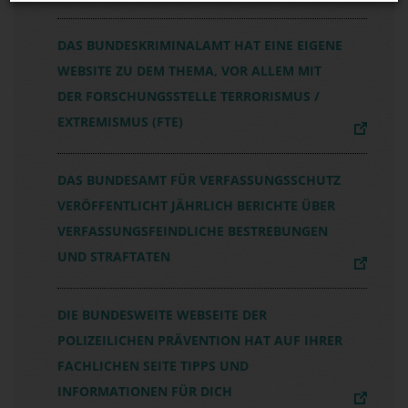
DAS BUNDESKRIMINALAMT HAT EINE EIGENE
WEBSITE ZU DEM THEMA, VOR ALLEM MIT
DER FORSCHUNGSSTELLE TERRORISMUS /
EXTREMISMUS (FTE)
DAS BUNDESAMT FÜR VERFASSUNGSSCHUTZ
VERÖFFENTLICHT JÄHRLICH BERICHTE ÜBER
VERFASSUNGSFEINDLICHE BESTREBUNGEN
UND STRAFTATEN
DIE BUNDESWEITE WEBSEITE DER
POLIZEILICHEN PRÄVENTION HAT AUF IHRER
FACHLICHEN SEITE TIPPS UND
INFORMATIONEN FÜR DICH