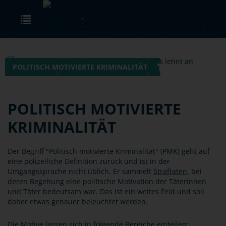
Skip to main content
Toggle navigation
POLITISCH MOTIVIERTE KRIMINALITÄT
POLITISCH MOTIVIERTE
KRIMINALITÄT
Der Begriff "Politisch motivierte Kriminalität" (PMK) geht auf
eine polizeiliche Definition zurück und ist in der
Umgangssprache nicht üblich. Er sammelt
Straftaten
, bei
deren Begehung eine politische Motivation der Täterinnen
und Täter bedeutsam war. Das ist ein weites Feld und soll
daher etwas genauer beleuchtet werden.
Die Motive lassen sich in folgende Bereiche einteilen: