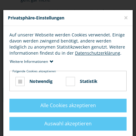
Falls Du unzufrieden mit der Gesellschaft und
×
Privatsphäre-Einstellungen
der Politik bist - bring Dich ein! Aber nicht mit
Kriminalität, sondern konstruktiv!
Auf unserer Webseite werden Cookies verwendet. Einige
Politisch motivierte Kriminalität trifft häufig
davon werden zwingend benötigt, andere werden
lediglich zu anonymen Statistikzwecken genutzt. Weitere
Schwache und ist damit das Gegenteil von
Informationen findest du in der
Datenschutzerklärung
.
coolem Heldenmut!
Weitere Informationen
Folgende Cookies akzeptieren
Notwendig
Statistik
LINKS
Alle Cookies akzeptieren
DAS BUNDESINNENMINISTERIUM IST FÜR DIE
BEKÄMPFUNG DER POLITISCH MOTIVIERTEN
Auswahl akzeptieren
KRIMINALITÄT ZUSTÄNDIG