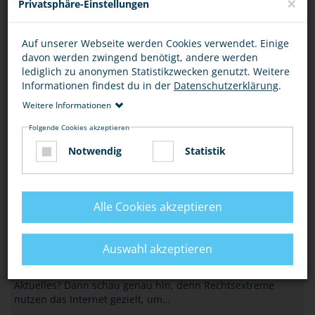
×
Privatsphäre-Einstellungen
Beziehe Stellung gegen rassistische und…
MEHR
Auf unserer Webseite werden Cookies verwendet. Einige
davon werden zwingend benötigt, andere werden
HASS-GEWALT-POLITIK
lediglich zu anonymen Statistikzwecken genutzt. Weitere
„HIDDEN CODES“ – NEUES SPIEL ERKLÄRT
Informationen findest du in der
Datenschutzerklärung
.
RADIKALISIERUNG
Weitere Informationen
Eine Radikalisierung bei Deinen Freunden, in der
Folgende Cookies akzeptieren
Schulklasse oder in den sozialen Netzwerken selbst zu
Notwendig
Statistik
erkennen und dagegen erste Schritte unternehmen…
MEHR
Alle Cookies akzeptieren
HASS-GEWALT-POLITIK
VORSICHT VOR FALSCHMELDUNGEN IM
NETZ
Auswahl akzeptieren
Informierst auch Du Dich in Sozialen Netzwerken über
Aktuelles? Dann schau genau hin, denn Rechtsextreme
nutzen das Internet gezielt, um…