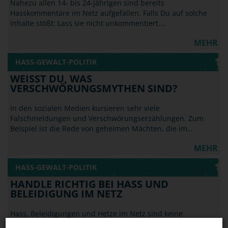
Nahezu allen 14- bis 24-Jährigen sind bereits
Hasskommentare im Netz aufgefallen. Falls Du auf solche
Inhalte stößt: Lass sie nicht unkommentiert.…
MEHR
HASS-GEWALT-POLITIK
WEISST DU, WAS V
ERSCHWÖRUNGSMYTHEN SIND?
In den sozialen Medien kursieren sehr viele
Falschmeldungen und Verschwörungserzählungen. Zum
Beispiel ist die Rede von geheimen Mächten, die im…
MEHR
HASS-GEWALT-POLITIK
HANDLE RICHTIG BEI HASS UND
BELEIDIGUNG IM NETZ
Hass, Beleidigungen und Hetze im Netz sind keine
Kavaliersdelikte und fallen nicht unter die Meinungsfreiheit.