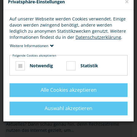
×
Privatsphäre-Einstellungen
Beziehe Stellung gegen rassistische und…
MEHR
Auf unserer Webseite werden Cookies verwendet. Einige
davon werden zwingend benötigt, andere werden
HASS-GEWALT-POLITIK
lediglich zu anonymen Statistikzwecken genutzt. Weitere
„HIDDEN CODES“ – NEUES SPIEL ERKLÄRT
Informationen findest du in der
Datenschutzerklärung
.
RADIKALISIERUNG
Weitere Informationen
Eine Radikalisierung bei Deinen Freunden, in der
Folgende Cookies akzeptieren
Schulklasse oder in den sozialen Netzwerken selbst zu
Notwendig
Statistik
erkennen und dagegen erste Schritte unternehmen…
MEHR
Alle Cookies akzeptieren
HASS-GEWALT-POLITIK
VORSICHT VOR FALSCHMELDUNGEN IM
NETZ
Auswahl akzeptieren
Informierst auch Du Dich in Sozialen Netzwerken über
Aktuelles? Dann schau genau hin, denn Rechtsextreme
nutzen das Internet gezielt, um…