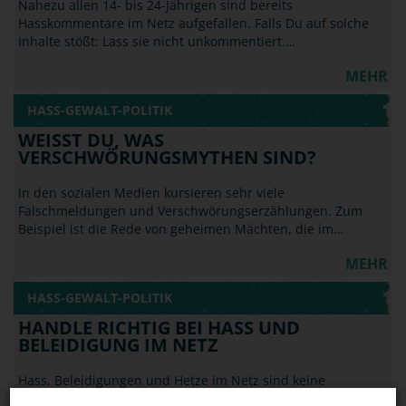
Nahezu allen 14- bis 24-Jährigen sind bereits
Hasskommentare im Netz aufgefallen. Falls Du auf solche
Inhalte stößt: Lass sie nicht unkommentiert.…
MEHR
HASS-GEWALT-POLITIK
WEISST DU, WAS V
ERSCHWÖRUNGSMYTHEN SIND?
In den sozialen Medien kursieren sehr viele
Falschmeldungen und Verschwörungserzählungen. Zum
Beispiel ist die Rede von geheimen Mächten, die im…
MEHR
HASS-GEWALT-POLITIK
HANDLE RICHTIG BEI HASS UND
BELEIDIGUNG IM NETZ
Hass, Beleidigungen und Hetze im Netz sind keine
Kavaliersdelikte und fallen nicht unter die Meinungsfreiheit.