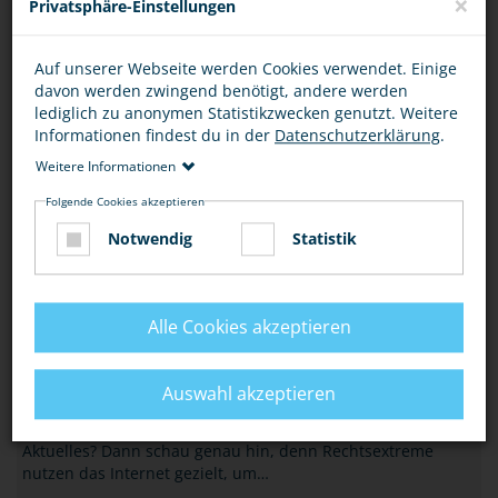
×
Privatsphäre-Einstellungen
Beziehe Stellung gegen rassistische und…
MEHR
Auf unserer Webseite werden Cookies verwendet. Einige
davon werden zwingend benötigt, andere werden
HASS-GEWALT-POLITIK
lediglich zu anonymen Statistikzwecken genutzt. Weitere
„HIDDEN CODES“ – NEUES SPIEL ERKLÄRT
Informationen findest du in der
Datenschutzerklärung
.
RADIKALISIERUNG
Weitere Informationen
Eine Radikalisierung bei Deinen Freunden, in der
Folgende Cookies akzeptieren
Schulklasse oder in den sozialen Netzwerken selbst zu
Notwendig
Statistik
erkennen und dagegen erste Schritte unternehmen…
MEHR
Alle Cookies akzeptieren
HASS-GEWALT-POLITIK
VORSICHT VOR FALSCHMELDUNGEN IM
NETZ
Auswahl akzeptieren
Informierst auch Du Dich in Sozialen Netzwerken über
Aktuelles? Dann schau genau hin, denn Rechtsextreme
nutzen das Internet gezielt, um…