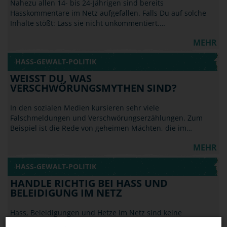
Nahezu allen 14- bis 24-Jährigen sind bereits
Hasskommentare im Netz aufgefallen. Falls Du auf solche
Inhalte stößt: Lass sie nicht unkommentiert.…
MEHR
HASS-GEWALT-POLITIK
WEISST DU, WAS V
ERSCHWÖRUNGSMYTHEN SIND?
In den sozialen Medien kursieren sehr viele
Falschmeldungen und Verschwörungserzählungen. Zum
Beispiel ist die Rede von geheimen Mächten, die im…
MEHR
HASS-GEWALT-POLITIK
HANDLE RICHTIG BEI HASS UND
BELEIDIGUNG IM NETZ
Hass, Beleidigungen und Hetze im Netz sind keine
Kavaliersdelikte und fallen nicht unter die Meinungsfreiheit.