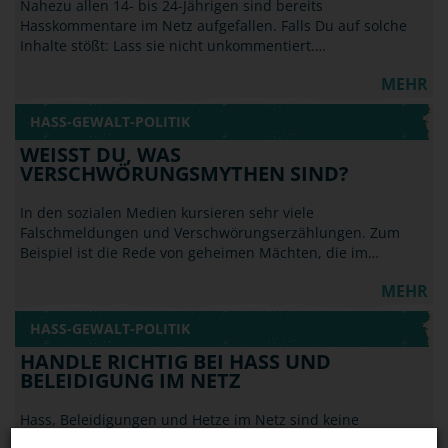
Nahezu allen 14- bis 24-Jährigen sind bereits
Hasskommentare im Netz aufgefallen. Falls Du auf solche
Inhalte stößt: Lass sie nicht unkommentiert.…
MEHR
HASS-GEWALT-POLITIK
WEISST DU, WAS V
ERSCHWÖRUNGSMYTHEN SIND?
In den sozialen Medien kursieren sehr viele
Falschmeldungen und Verschwörungserzählungen. Zum
Beispiel ist die Rede von geheimen Mächten, die im…
MEHR
HASS-GEWALT-POLITIK
HANDLE RICHTIG BEI HASS UND
BELEIDIGUNG IM NETZ
Hass, Beleidigungen und Hetze im Netz sind keine
Kavaliersdelikte und fallen nicht unter die Meinungsfreiheit.