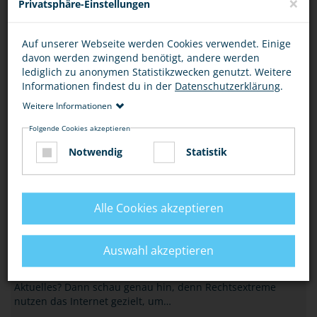
×
Privatsphäre-Einstellungen
Beziehe Stellung gegen rassistische und…
MEHR
Auf unserer Webseite werden Cookies verwendet. Einige
davon werden zwingend benötigt, andere werden
HASS-GEWALT-POLITIK
lediglich zu anonymen Statistikzwecken genutzt. Weitere
„HIDDEN CODES“ – NEUES SPIEL ERKLÄRT
Informationen findest du in der
Datenschutzerklärung
.
RADIKALISIERUNG
Weitere Informationen
Eine Radikalisierung bei Deinen Freunden, in der
Folgende Cookies akzeptieren
Schulklasse oder in den sozialen Netzwerken selbst zu
Notwendig
Statistik
erkennen und dagegen erste Schritte unternehmen…
MEHR
Alle Cookies akzeptieren
HASS-GEWALT-POLITIK
VORSICHT VOR FALSCHMELDUNGEN IM
NETZ
Auswahl akzeptieren
Informierst auch Du Dich in Sozialen Netzwerken über
Aktuelles? Dann schau genau hin, denn Rechtsextreme
nutzen das Internet gezielt, um…