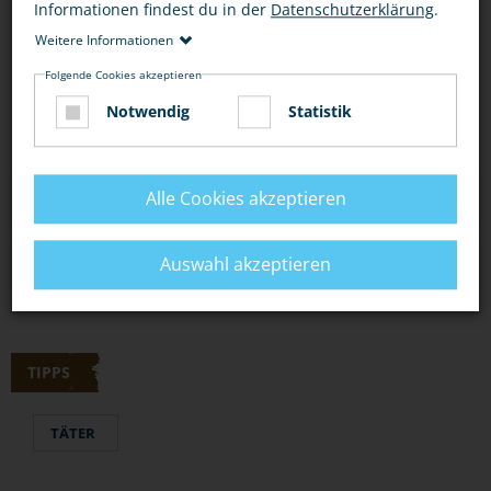
Informationen findest du in der
Datenschutzerklärung
.
Weitere Informationen
BEWERTUNG
Folgende Cookies akzeptieren
Notwendig
Statistik
DIESEN ARTIKEL ...
Alle Cookies akzeptieren
Auswahl akzeptieren
TIPPS
TÄTER