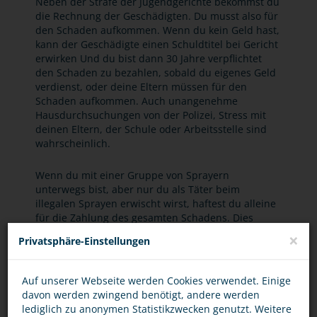
Neben der Strafe der Jugendgerichte bekommst du
die Rechnung der Geschädigten. Du musst also für
den Schaden aufkommen. Wenn du kein Geld hast,
kann der Geschädigte einen Schuldtitel bei Gericht
erwirken Und du bist dann 30 Jahre verpflichtet
den Schaden zu bezahlen, sobald du eigenes Geld
verdienst, oder deine Eltern müssen für den
Schaden aufkommen. Auch unangenehme
Hausdurchsuchungen von der Polizei, Stress mit
deinen Eltern, der Schule oder Arbeitsstelle sind
wahrscheinlich.
Wenn du mit einer Gruppe von Sprayern
unterwegs bist, aber nur du als Täter beim
illegalen Sprayen erwischt wirst, haftest du alleine
für die Zahlung des gesamten Schadens. Dies
nennt man dann gesamtschuldnerische Haftung.
×
Privatsphäre-Einstellungen
Es ist auch nicht ratsam, bei einer illegalen
Sprayaktion nur dabei zu sein oder Schmiere dafür
zu stehen, denn auch das ist strafbar.
Auf unserer Webseite werden Cookies verwendet. Einige
davon werden zwingend benötigt, andere werden
lediglich zu anonymen Statistikzwecken genutzt. Weitere