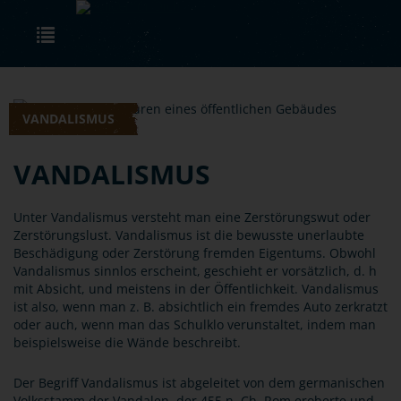
Skip to main content
Toggle navigation
VANDALISMUS
VANDALISMUS
Unter Vandalismus versteht man eine Zerstörungswut oder
Zerstörungslust. Vandalismus ist die bewusste unerlaubte
Beschädigung oder Zerstörung fremden Eigentums. Obwohl
Vandalismus sinnlos erscheint, geschieht er vorsätzlich, d. h
mit Absicht, und meistens in der Öffentlichkeit. Vandalismus
ist also, wenn man z. B. absichtlich ein fremdes Auto zerkratzt
oder auch, wenn man das Schulklo verunstaltet, indem man
beispielsweise die Wände beschreibt.
Der Begriff Vandalismus ist abgeleitet von dem germanischen
Volksstamm der Vandalen, der 455 n. Ch. Rom eroberte und