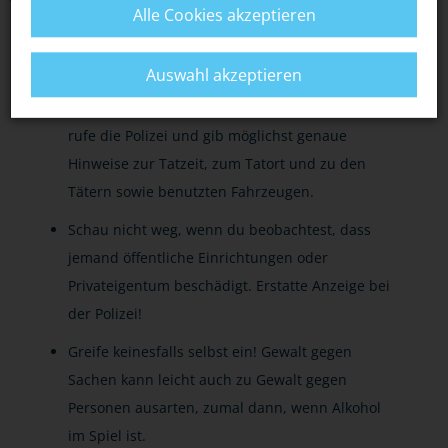
Alle Cookies akzeptieren
ZEUGEN
Auswahl akzeptieren
Wenn du Zeuge von Vandalismus geworden bist,
rufe die Polizei und gib möglichst genaue
Hinweise zur Tatzeit, zum Tatort und zu den
Tätern sowie benutzten Fahrzeugen.
Schau nicht weg, wenn du beobachtest, dass
jemand öffentliche Einrichtungen oder
Privateigentum beschädigt. Erstatte Anzeige bei
der Polizei!
Greife keinesfalls selbst ein! Gewalt gegen
Sachen kann leicht auch zu Gewalt gegen
Personen ausarten, zumal dann, wenn Alkohol
im Spiel ist.