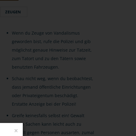
ZEUGEN
Wenn du Zeuge von Vandalismus
geworden bist, rufe die Polizei und gib
möglichst genaue Hinweise zur Tatzeit,
zum Tatort und zu den Tätern sowie
benutzten Fahrzeugen.
Schau nicht weg, wenn du beobachtest,
dass jemand öffentliche Einrichtungen
oder Privateigentum beschädigt.
Erstatte Anzeige bei der Polizei!
Greife keinesfalls selbst ein! Gewalt
gegen Sachen kann leicht auch zu
×
Gewalt gegen Personen ausarten, zumal