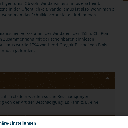
 Eigentums. Obwohl Vandalismus sinnlos erscheint,
tens in der Öffentlichkeit. Vandalismus ist also, wenn man z.
ch, wenn man das Schulklo verunstaltet, indem man
ermanischen Volksstamm der Vandalen, der 455 n. Ch. Rom
 im Zusammenhang mit der scheinbaren sinnlosen
alismus wurde 1794 von Henri Gregoir Bischof von Blois
ebrauch gefunden.
 nicht. Trotzdem werden solche Beschädigungen
gig von der Art der Beschädigung. Es kann z. B. eine
häre-Einstellungen