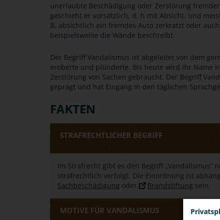
unerlaubte Beschädigung oder Zerstörung fremden
geschieht er vorsätzlich, d. h mit Absicht, und meis
B. absichtlich ein fremdes Auto zerkratzt oder au
beispielsweise die Wände beschreibt.
Der Begriff Vandalismus ist abgeleitet von dem g
eroberte und plünderte. Bis heute wird ihr Name
Zerstörung von Sachen gebraucht. Der Begriff Vand
geprägt und hat Eingang in den täglichen Sprachg
FAKTEN
STRAFRECHTLICHER BEGRIFF
Im Strafrecht gibt es den Begriff „Vandalismus“
strafrechtlich verfolgt. Die Einordnung ist abhän
Sachbeschädigung
oder
Brandstiftung
sein.
MOTIVE FÜR VANDALISMUS
Privatsp