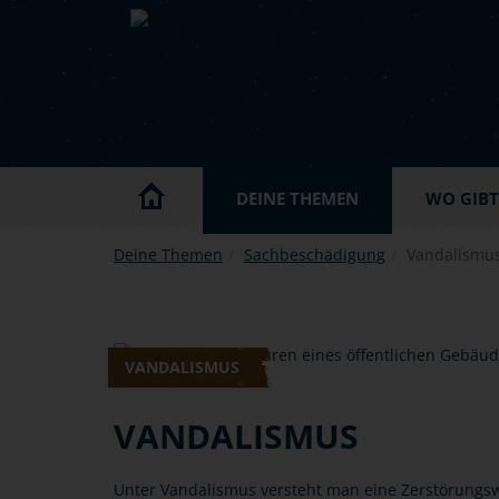
Skip to main content
DEINE THEMEN
WO GIBT'
Deine Themen
Sachbeschädigung
Vandalismu
VANDALISMUS
VANDALISMUS
Unter Vandalismus versteht man eine Zerstörungsw