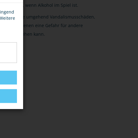
dann, wenn Alkohol im Spiel ist.
wingend
Melde umgehend Vandalismusschäden,
 Weitere
von denen eine Gefahr für andere
ausgehen kann.