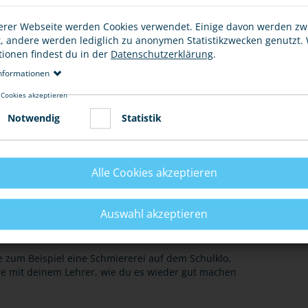
erer Webseite werden Cookies verwendet. Einige davon werden z
t, andere werden lediglich zu anonymen Statistikzwecken genutzt.
tionen findest du in der
Datenschutzerklärung
.
nformationen
E
 Cookies akzeptieren
Notwendig
Statistik
eschädigt oder zerstört hast, dann ist das Unrecht
Alle Cookies akzeptieren
Auswahl akzeptieren
 Schulklo, vielleicht aber auch eine größere Sache. Es
igen oder zu verunstalten.
 zum Beispiel eine Schmiererei auf dem Schulklo,
re mit deinem Lehrer, wie du es wieder gut machen