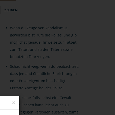
ZEUGEN
Wenn du Zeuge von Vandalismus
geworden bist, rufe die Polizei und gib
möglichst genaue Hinweise zur Tatzeit,
zum Tatort und zu den Tätern sowie
benutzten Fahrzeugen.
Schau nicht weg, wenn du beobachtest,
dass jemand öffentliche Einrichtungen
oder Privateigentum beschädigt.
Erstatte Anzeige bei der Polizei!
Greife keinesfalls selbst ein! Gewalt
×
gegen Sachen kann leicht auch zu
Gewalt gegen Personen ausarten, zumal