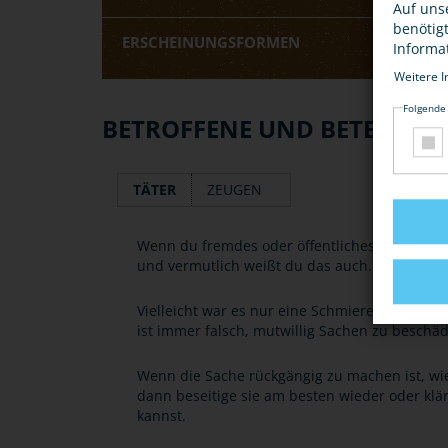
Auf uns
benötig
ERSCHEINUNGSFORMEN
Informa
Weitere I
Folgende
BETROFFENE UND BETEILIGT
TÄTER
ZEUGEN
Wenn du fremdes oder öffentliches Eigentum b
und vermutlich weißt du das auch.
Vielleicht war es nur eine Schmiererei auf dem
ist immer falsch, mutwillig Sachen zu beschäd
Wenn die Sache rückgängig zu machen ist, wie
dann beseitige sie am besten wieder oder klä
kannst.