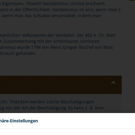
 Eigentums. Obwohl Vandalismus sinnlos erscheint,
tens in der Öffentlichkeit. Vandalismus ist also, wenn man z.
ch, wenn man das Schulklo verunstaltet, indem man
ermanischen Volksstamm der Vandalen, der 455 n. Ch. Rom
 im Zusammenhang mit der scheinbaren sinnlosen
alismus wurde 1794 von Henri Gregoir Bischof von Blois
ebrauch gefunden.
 nicht. Trotzdem werden solche Beschädigungen
gig von der Art der Beschädigung. Es kann z. B. eine
häre-Einstellungen