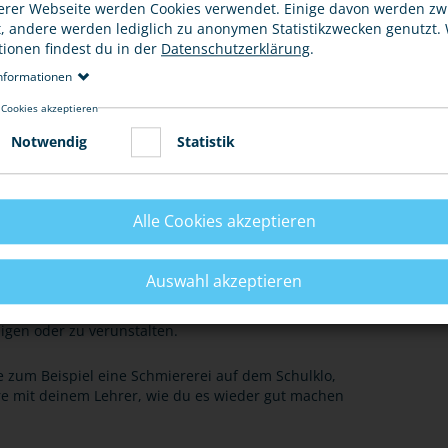
erer Webseite werden Cookies verwendet. Einige davon werden z
t, andere werden lediglich zu anonymen Statistikzwecken genutzt.
tionen findest du in der
Datenschutzerklärung
.
nformationen
 Cookies akzeptieren
E
Notwendig
Statistik
Alle Cookies akzeptieren
eschädigt oder zerstört hast, dann ist das Unrecht
Auswahl akzeptieren
 Schulklo, vielleicht aber auch eine größere Sache. Es
igen oder zu verunstalten.
 zum Beispiel eine Schmiererei auf dem Schulklo,
re mit deinem Lehrer, wie du es wieder gut machen