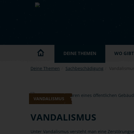
Skip to main content
DEINE THEMEN
WO GIBT'
Deine Themen
Sachbeschädigung
Vandalismu
VANDALISMUS
VANDALISMUS
Unter Vandalismus versteht man eine Zerstörungsw