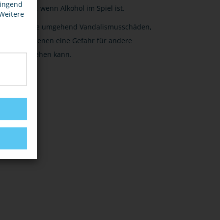
wingend
dann, wenn Alkohol im Spiel ist.
 Weitere
Melde umgehend Vandalismusschäden,
von denen eine Gefahr für andere
ausgehen kann.