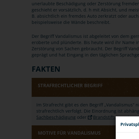
unerlaubte Beschädigung oder Zerstörung fremden
geschieht er vorsätzlich, d. h mit Absicht, und meis
B. absichtlich ein fremdes Auto zerkratzt oder au
beispielsweise die Wände beschreibt.
Der Begriff Vandalismus ist abgeleitet von dem g
eroberte und plünderte. Bis heute wird ihr Name
Zerstörung von Sachen gebraucht. Der Begriff Vand
geprägt und hat Eingang in den täglichen Sprachg
FAKTEN
STRAFRECHTLICHER BEGRIFF
Im Strafrecht gibt es den Begriff „Vandalismus“
strafrechtlich verfolgt. Die Einordnung ist abhän
Sachbeschädigung
oder
Brandstiftung
sein.
Privatsp
MOTIVE FÜR VANDALISMUS