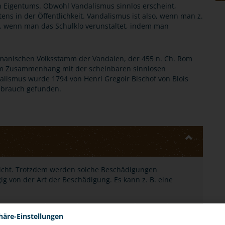
 Eigentums. Obwohl Vandalismus sinnlos erscheint,
tens in der Öffentlichkeit. Vandalismus ist also, wenn man z.
ch, wenn man das Schulklo verunstaltet, indem man
ermanischen Volksstamm der Vandalen, der 455 n. Ch. Rom
 im Zusammenhang mit der scheinbaren sinnlosen
alismus wurde 1794 von Henri Gregoir Bischof von Blois
ebrauch gefunden.
 nicht. Trotzdem werden solche Beschädigungen
gig von der Art der Beschädigung. Es kann z. B. eine
häre-Einstellungen