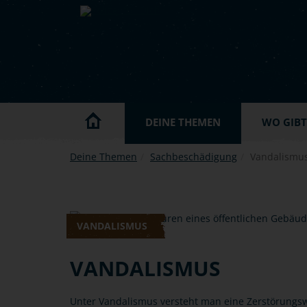
Skip to main content
DEINE THEMEN
WO GIBT'
Deine Themen
Sachbeschädigung
Vandalismu
VANDALISMUS
VANDALISMUS
Unter Vandalismus versteht man eine Zerstörungsw