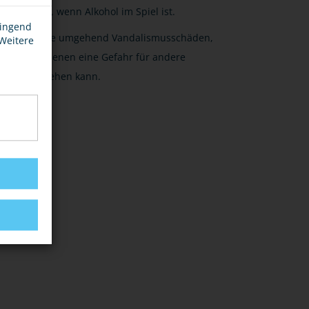
dann, wenn Alkohol im Spiel ist.
wingend
Melde umgehend Vandalismusschäden,
 Weitere
von denen eine Gefahr für andere
ausgehen kann.