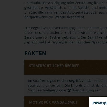
unerlaubte Beschädigung oder Zerstörung fremden
geschieht er vorsätzlich, d. h mit Absicht, und meis
B. absichtlich ein fremdes Auto zerkratzt oder au
beispielsweise die Wände beschreibt.
Der Begriff Vandalismus ist abgeleitet von dem g
eroberte und plünderte. Bis heute wird ihr Name
Zerstörung von Sachen gebraucht. Der Begriff Vand
geprägt und hat Eingang in den täglichen Sprachg
FAKTEN
STRAFRECHTLICHER BEGRIFF
Im Strafrecht gibt es den Begriff „Vandalismus“
strafrechtlich verfolgt. Die Einordnung ist abhän
Sachbeschädigung
oder
Brandstiftung
sein.
MOTIVE FÜR VANDALISMUS
Privatsp