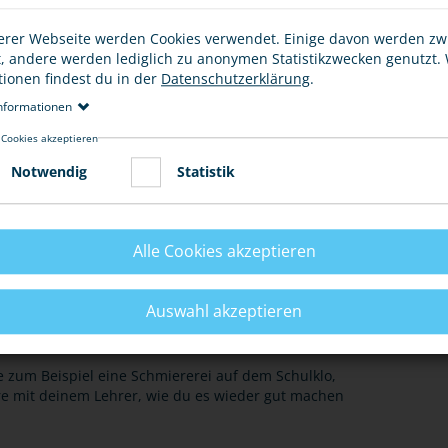
erer Webseite werden Cookies verwendet. Einige davon werden z
t, andere werden lediglich zu anonymen Statistikzwecken genutzt.
tionen findest du in der
Datenschutzerklärung
.
nformationen
E
 Cookies akzeptieren
Notwendig
Statistik
eschädigt oder zerstört hast, dann ist das Unrecht
Alle Cookies akzeptieren
Auswahl akzeptieren
 Schulklo, vielleicht aber auch eine größere Sache. Es
igen oder zu verunstalten.
 zum Beispiel eine Schmiererei auf dem Schulklo,
re mit deinem Lehrer, wie du es wieder gut machen