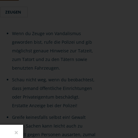
ZEUGEN
Wenn du Zeuge von Vandalismus
geworden bist, rufe die Polizei und gib
möglichst genaue Hinweise zur Tatzeit,
zum Tatort und zu den Tätern sowie
benutzten Fahrzeugen.
Schau nicht weg, wenn du beobachtest,
dass jemand öffentliche Einrichtungen
oder Privateigentum beschädigt.
Erstatte Anzeige bei der Polizei!
Greife keinesfalls selbst ein! Gewalt
gegen Sachen kann leicht auch zu
×
Gewalt gegen Personen ausarten, zumal