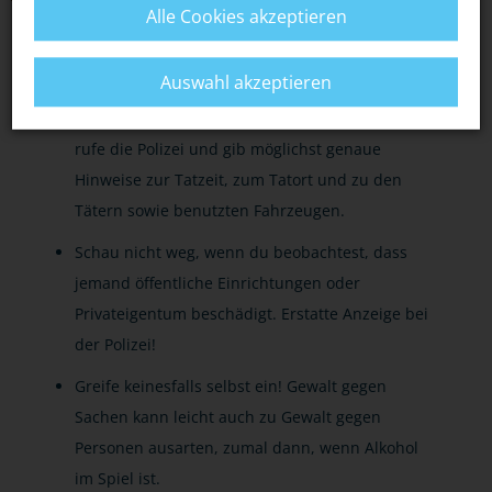
Alle Cookies akzeptieren
ZEUGEN
Auswahl akzeptieren
Wenn du Zeuge von Vandalismus geworden bist,
rufe die Polizei und gib möglichst genaue
Hinweise zur Tatzeit, zum Tatort und zu den
Tätern sowie benutzten Fahrzeugen.
Schau nicht weg, wenn du beobachtest, dass
jemand öffentliche Einrichtungen oder
Privateigentum beschädigt. Erstatte Anzeige bei
der Polizei!
Greife keinesfalls selbst ein! Gewalt gegen
Sachen kann leicht auch zu Gewalt gegen
Personen ausarten, zumal dann, wenn Alkohol
im Spiel ist.