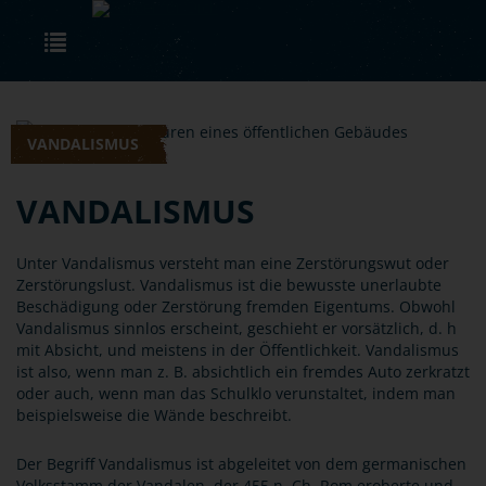
Skip to main content
Toggle navigation
VANDALISMUS
VANDALISMUS
Unter Vandalismus versteht man eine Zerstörungswut oder
Zerstörungslust. Vandalismus ist die bewusste unerlaubte
Beschädigung oder Zerstörung fremden Eigentums. Obwohl
Vandalismus sinnlos erscheint, geschieht er vorsätzlich, d. h
mit Absicht, und meistens in der Öffentlichkeit. Vandalismus
ist also, wenn man z. B. absichtlich ein fremdes Auto zerkratzt
oder auch, wenn man das Schulklo verunstaltet, indem man
beispielsweise die Wände beschreibt.
Der Begriff Vandalismus ist abgeleitet von dem germanischen
Volksstamm der Vandalen, der 455 n. Ch. Rom eroberte und