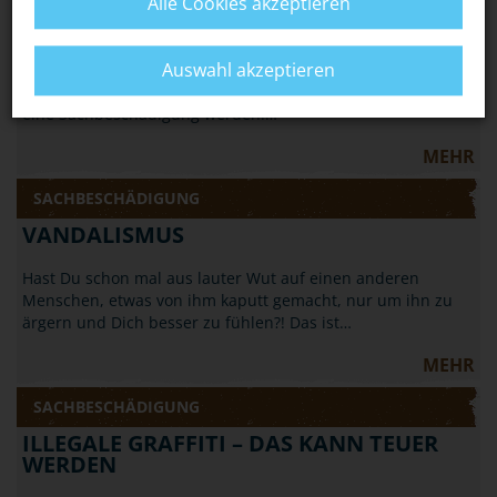
HALLOWEEN: NICHT JEDER STREICH IST
Alle Cookies akzeptieren
OKAY
Auswahl akzeptieren
Wenn Du an Halloween Streiche spielen willst, solltest Du
vorsichtig sein: Aus einem harmlosen Streich kann schnell
eine Sachbeschädigung werden.…
MEHR
SACHBESCHÄDIGUNG
VANDALISMUS
Hast Du schon mal aus lauter Wut auf einen anderen
Menschen, etwas von ihm kaputt gemacht, nur um ihn zu
ärgern und Dich besser zu fühlen?! Das ist…
MEHR
SACHBESCHÄDIGUNG
ILLEGALE GRAFFITI – DAS KANN TEUER
WERDEN