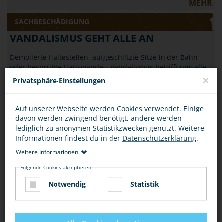
MEHR
SACHBESCHÄDIGUNG
VANDALISMUS GEHT ALLE AN
Demolierte Haltestellen, aufgeschlitzte Sitze in der Bahn
oder besprühte Hauswände – Vandalismus betrifft uns alle.
×
Erfahre, was Du dagegen tun…
Privatsphäre-Einstellungen
MEHR
Auf unserer Webseite werden Cookies verwendet. Einige
SACHBESCHÄDIGUNG
davon werden zwingend benötigt, andere werden
lediglich zu anonymen Statistikzwecken genutzt. Weitere
SACHBESCHÄDIGUNG IST KEIN SCHERZ
Informationen findest du in der
Datenschutzerklärung
.
April, April: Der 1. April verleitet manchmal zu Scherzen, die
Weitere Informationen
nicht lustig, sondern strafbar sind. Wenn Gegenstände oder
Folgende Cookies akzeptieren
öffentliche Einrichtungen…
Notwendig
Statistik
MEHR
SACHBESCHÄDIGUNG