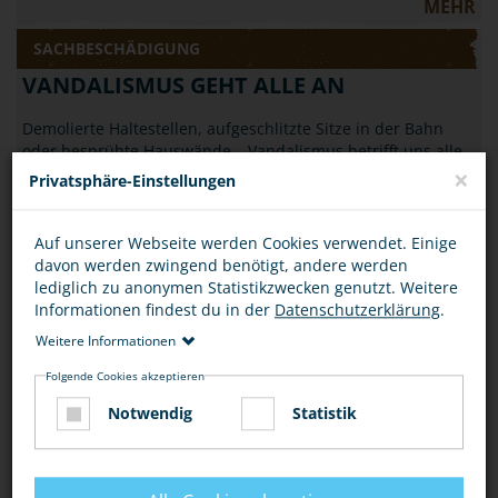
MEHR
SACHBESCHÄDIGUNG
VANDALISMUS GEHT ALLE AN
Demolierte Haltestellen, aufgeschlitzte Sitze in der Bahn
oder besprühte Hauswände – Vandalismus betrifft uns alle.
×
Erfahre, was Du dagegen tun…
Privatsphäre-Einstellungen
MEHR
Auf unserer Webseite werden Cookies verwendet. Einige
SACHBESCHÄDIGUNG
davon werden zwingend benötigt, andere werden
lediglich zu anonymen Statistikzwecken genutzt. Weitere
SACHBESCHÄDIGUNG IST KEIN SCHERZ
Informationen findest du in der
Datenschutzerklärung
.
April, April: Der 1. April verleitet manchmal zu Scherzen, die
Weitere Informationen
nicht lustig, sondern strafbar sind. Wenn Gegenstände oder
Folgende Cookies akzeptieren
öffentliche Einrichtungen…
Notwendig
Statistik
MEHR
SACHBESCHÄDIGUNG