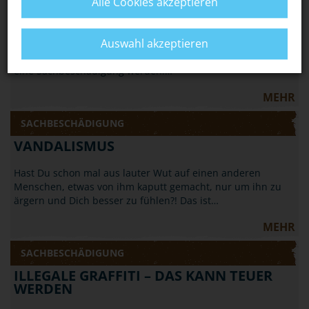
HALLOWEEN: NICHT JEDER STREICH IST
Alle Cookies akzeptieren
OKAY
Auswahl akzeptieren
Wenn Du an Halloween Streiche spielen willst, solltest Du
vorsichtig sein: Aus einem harmlosen Streich kann schnell
eine Sachbeschädigung werden.…
MEHR
SACHBESCHÄDIGUNG
VANDALISMUS
Hast Du schon mal aus lauter Wut auf einen anderen
Menschen, etwas von ihm kaputt gemacht, nur um ihn zu
ärgern und Dich besser zu fühlen?! Das ist…
MEHR
SACHBESCHÄDIGUNG
ILLEGALE GRAFFITI – DAS KANN TEUER
WERDEN