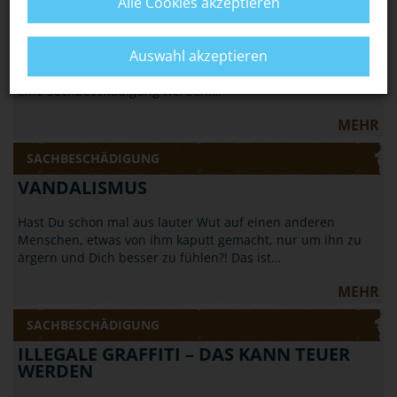
HALLOWEEN: NICHT JEDER STREICH IST
Alle Cookies akzeptieren
OKAY
Auswahl akzeptieren
Wenn Du an Halloween Streiche spielen willst, solltest Du
vorsichtig sein: Aus einem harmlosen Streich kann schnell
eine Sachbeschädigung werden.…
MEHR
SACHBESCHÄDIGUNG
VANDALISMUS
Hast Du schon mal aus lauter Wut auf einen anderen
Menschen, etwas von ihm kaputt gemacht, nur um ihn zu
ärgern und Dich besser zu fühlen?! Das ist…
MEHR
SACHBESCHÄDIGUNG
ILLEGALE GRAFFITI – DAS KANN TEUER
WERDEN