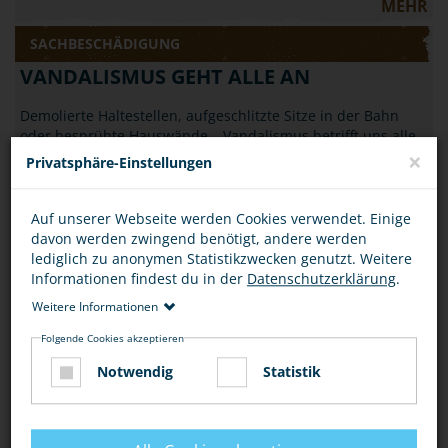
MEHR
SACHBESCHÄDIGUNG
VANDALISMUS GEHT ALLE AN
Demolierte Haltestellen, aufgeschlitzte Sitze in der Bahn
oder besprühte Hauswände – Vandalismus betrifft uns alle.
×
Erfahre, was Du dagegen tun…
Privatsphäre-Einstellungen
MEHR
Auf unserer Webseite werden Cookies verwendet. Einige
SACHBESCHÄDIGUNG
davon werden zwingend benötigt, andere werden
lediglich zu anonymen Statistikzwecken genutzt. Weitere
SACHBESCHÄDIGUNG IST KEIN SCHERZ
Informationen findest du in der
Datenschutzerklärung
.
April, April: Der 1. April verleitet manchmal zu Scherzen, die
Weitere Informationen
nicht lustig, sondern strafbar sind. Wenn Gegenstände oder
Folgende Cookies akzeptieren
öffentliche Einrichtungen…
Notwendig
Statistik
MEHR
SACHBESCHÄDIGUNG