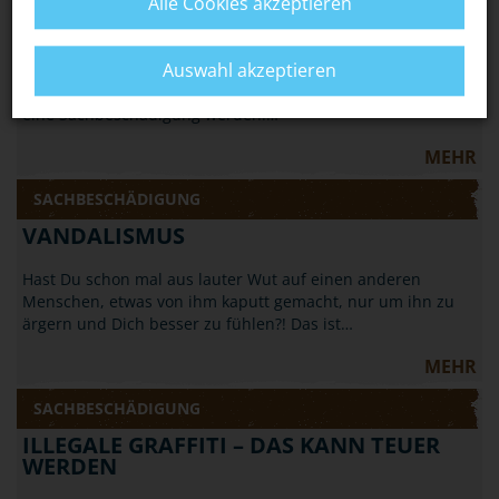
HALLOWEEN: NICHT JEDER STREICH IST
Alle Cookies akzeptieren
OKAY
Auswahl akzeptieren
Wenn Du an Halloween Streiche spielen willst, solltest Du
vorsichtig sein: Aus einem harmlosen Streich kann schnell
eine Sachbeschädigung werden.…
MEHR
SACHBESCHÄDIGUNG
VANDALISMUS
Hast Du schon mal aus lauter Wut auf einen anderen
Menschen, etwas von ihm kaputt gemacht, nur um ihn zu
ärgern und Dich besser zu fühlen?! Das ist…
MEHR
SACHBESCHÄDIGUNG
ILLEGALE GRAFFITI – DAS KANN TEUER
WERDEN