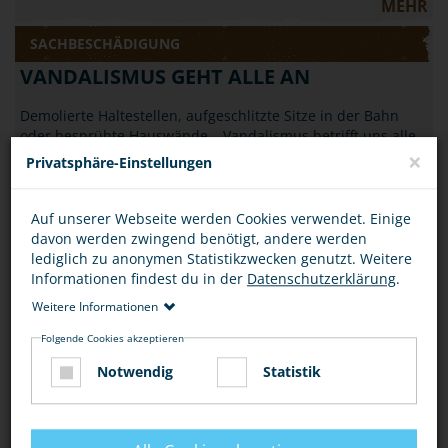
MEHR
SACHBESCHÄDIGUNG
VANDALISMUS GEHT ALLE AN
Demolierte Haltestellen, aufgeschlitzte Sitze in der Bahn
oder besprühte Hauswände – Vandalismus betrifft uns alle.
×
Erfahre, was Du dagegen tun…
Privatsphäre-Einstellungen
MEHR
Auf unserer Webseite werden Cookies verwendet. Einige
SACHBESCHÄDIGUNG
davon werden zwingend benötigt, andere werden
lediglich zu anonymen Statistikzwecken genutzt. Weitere
SACHBESCHÄDIGUNG IST KEIN SCHERZ
Informationen findest du in der
Datenschutzerklärung
.
April, April: Der 1. April verleitet manchmal zu Scherzen, die
Weitere Informationen
nicht lustig, sondern strafbar sind. Wenn Gegenstände oder
Folgende Cookies akzeptieren
öffentliche Einrichtungen…
Notwendig
Statistik
MEHR
SACHBESCHÄDIGUNG