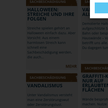
SACHBESCHÄDIGUNG
SACHBESCHÄ
HALLOWEEN:
VANDALIS
STREICHE UND IHRE
ALLE AN
FOLGEN
Demolierte Halt
Streiche spielen gehört an
aufgeschlitzte S
Halloween einfach dazu. Aber
Bahn oder besp
Vorsicht: Aus einem
Hauswände – V
harmlosen Streich kann
betrifft uns alle
schnell eine
Du dagegen tu
Sachbeschädigung werden,
die auch…
MEHR
SACHBESCHÄ
GRAFFITI-
SACHBESCHÄDIGUNG
NUR AUF
ERLAUBTE
VANDALISMUS
FLÄCHEN
Unter Vandalismus versteht
Wände besprüh
man eine Zerstörungswut
machen. Nutze 
oder Zerstörungslust.