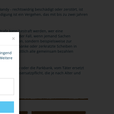
ndy - rechtswidrig beschädigt oder zerstört, ist
gung ist ein Vergehen, das mit bis zu zwei Jahren
strafe kann bestraft werden, wer eine
ht. Dies ist der Fall, wenn jemand Sachen
×
erson gehören, sondern beispielsweise zur
lierte Parkbänke oder zerkratzte Scheiben in
öhe, die letztlich alle gemeinsam bezahlen
wingend
 Weitere
. das Handy oder die Parkbank, vom Täter ersetzt
he Schadensersatzpflicht, die je nach Alter und