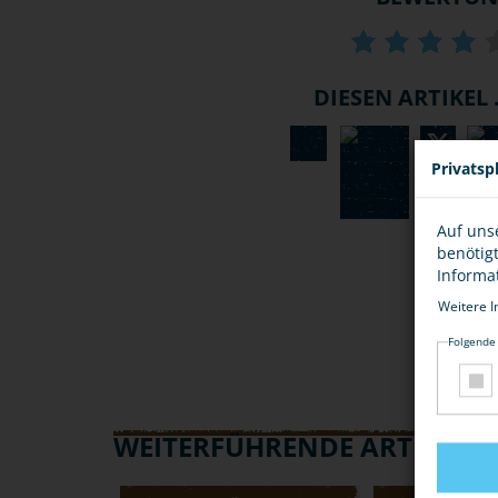
DIESEN ARTIKEL .
Privatsp
Auf uns
benötig
Informa
Weitere I
Folgende
WEITERFÜHRENDE ARTIKEL