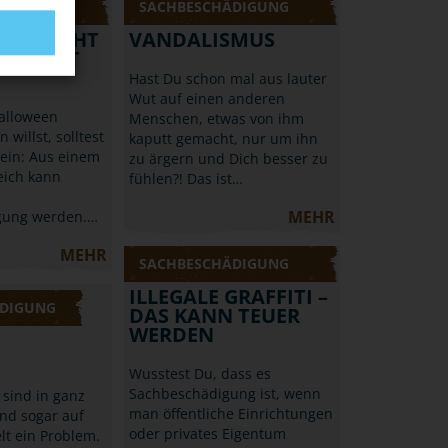
ÄDIGUNG
SACHBESCHÄDIGUNG
N: NICHT
VANDALISMUS
EICH IST
Hast Du schon mal aus lauter
Wut auf einen anderen
alloween
Menschen, etwas von ihm
 willst, solltest
kaputt gemacht, nur um ihn
sein: Aus einem
zu ärgern und Dich besser zu
eich kann
fühlen?! Das ist…
MEHR
gung werden.…
MEHR
SACHBESCHÄDIGUNG
ILLEGALE GRAFFITI –
DIGUNG
DAS KANN TEUER
WERDEN
Wusstest Du, dass es
Sachbeschädigung ist, wenn
i sind in ganz
man öffentliche Einrichtungen
nd sogar auf
oder privates Eigentum
lt ein Problem.