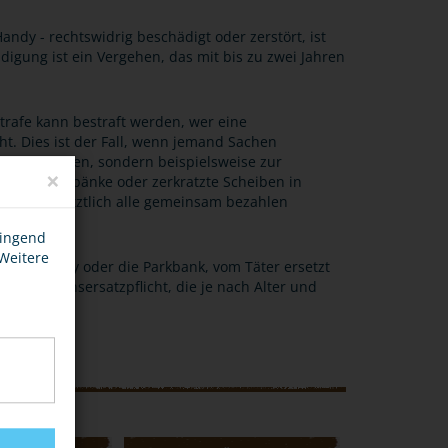
ndy - rechtswidrig beschädigt oder zerstört, ist
gung ist ein Vergehen, das mit bis zu zwei Jahren
strafe kann bestraft werden, wer eine
ht. Dies ist der Fall, wenn jemand Sachen
erson gehören, sondern beispielsweise zur
×
lierte Parkbänke oder zerkratzte Scheiben in
öhe, die letztlich alle gemeinsam bezahlen
wingend
 Weitere
. das Handy oder die Parkbank, vom Täter ersetzt
he Schadensersatzpflicht, die je nach Alter und