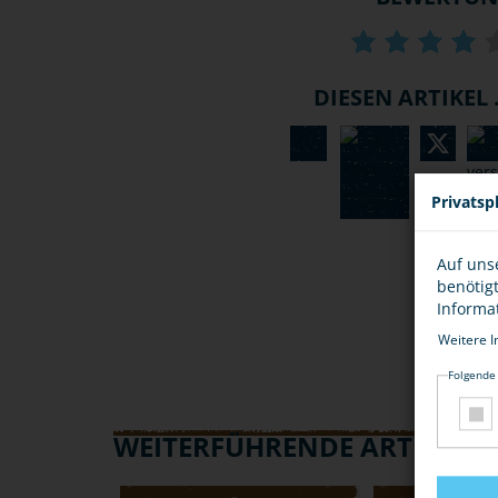
DIESEN ARTIKEL .
Privatsp
Auf uns
benötig
Informa
Weitere I
Folgende
WEITERFÜHRENDE ARTIKEL