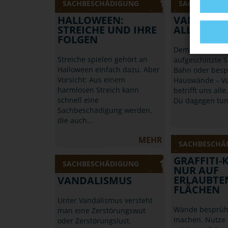
SACHBESCHÄDIGUNG
SACHBESCHÄ
HALLOWEEN:
VANDALIS
STREICHE UND IHRE
ALLE AN
FOLGEN
Demolierte Halt
Streiche spielen gehört an
aufgeschlitzte S
Halloween einfach dazu. Aber
Bahn oder besp
Vorsicht: Aus einem
Hauswände – V
harmlosen Streich kann
betrifft uns alle
schnell eine
Du dagegen tu
Sachbeschädigung werden,
die auch…
MEHR
SACHBESCHÄ
GRAFFITI-
SACHBESCHÄDIGUNG
NUR AUF
ERLAUBTE
VANDALISMUS
FLÄCHEN
Unter Vandalismus versteht
Wände besprüh
man eine Zerstörungswut
machen. Nutze 
oder Zerstörungslust.