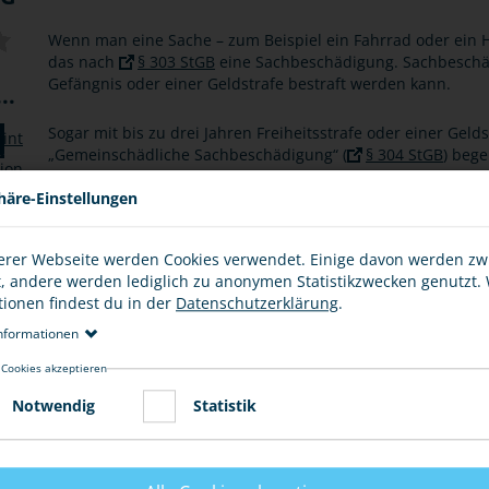
Wenn man eine Sache – zum Beispiel ein Fahrrad oder ein Ha
das nach
§ 303 StGB
eine Sachbeschädigung. Sachbeschädi
Gefängnis oder einer Geldstrafe bestraft werden kann.
..
Sogar mit bis zu drei Jahren Freiheitsstrafe oder einer Geld
„Gemeinschädliche Sachbeschädigung“ (
§ 304 StGB
) bege
beschädigt oder zerstört, die nicht nur einer bestimmten P
öffentlichen Nutzung dienen. Gemeint sind damit z. B. demo
häre-Einstellungen
Zügen. Jedes Jahr entstehen dadurch Schäden in Millionenh
müssen.
erer Webseite werden Cookies verwendet. Einige davon werden z
t, andere werden lediglich zu anonymen Statistikzwecken genutzt.
Wenn der Täter gefunden wird, muss der Schaden, also z. B
tionen findest du in der
Datenschutzerklärung
.
bzw. bezahlt werden. Das nennt man dann eine zivilrechtlic
Situation auch Familienangehörige treffen kann.
nformationen
 Cookies akzeptieren
Notwendig
Statistik