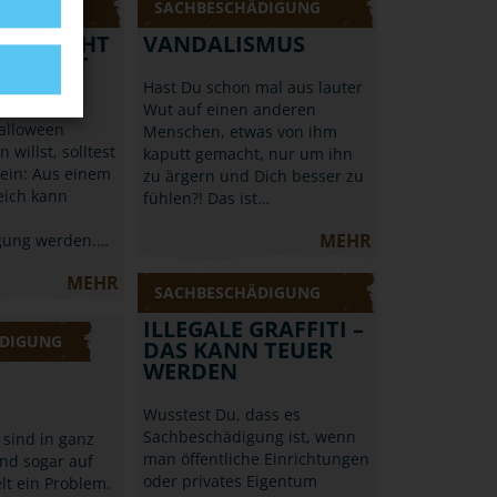
ÄDIGUNG
SACHBESCHÄDIGUNG
N: NICHT
VANDALISMUS
EICH IST
Hast Du schon mal aus lauter
Wut auf einen anderen
alloween
Menschen, etwas von ihm
 willst, solltest
kaputt gemacht, nur um ihn
sein: Aus einem
zu ärgern und Dich besser zu
eich kann
fühlen?! Das ist…
MEHR
gung werden.…
MEHR
SACHBESCHÄDIGUNG
ILLEGALE GRAFFITI –
DIGUNG
DAS KANN TEUER
WERDEN
Wusstest Du, dass es
Sachbeschädigung ist, wenn
i sind in ganz
man öffentliche Einrichtungen
nd sogar auf
oder privates Eigentum
lt ein Problem.