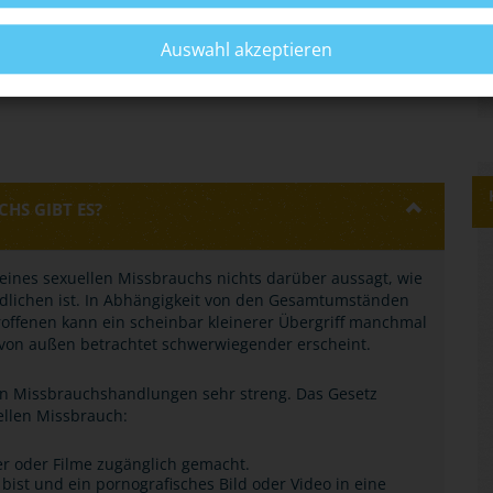
Auswahl akzeptieren
HS GIBT ES?
eines sexuellen Missbrauchs nichts darüber aussagt, wie
ndlichen ist. In Abhängigkeit von den Gesamtumständen
troffenen kann ein scheinbar kleinerer Übergriff manchmal
von außen betrachtet schwerwiegender erscheint.
von Missbrauchshandlungen sehr streng. Das Gesetz
ellen Missbrauch:
er oder Filme zugänglich gemacht.
 bist und ein pornografisches Bild oder Video in eine