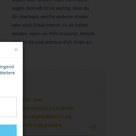
sagen, deshalb ist es wichtig, dass du
dir überlegst, welche anderen Kinder
oder auch Erwachsenen zu dir halten
werden, wenn du Hilfe brauchst. Wende
dich an sie und vertraue dich ihnen an.
×
wingend
 Weitere
LINKS
KONTAKT- UND
INFORMATIONSSTELLE GEGEN
SEXUELLEN MISSBRAUCH AN
MÄDCHEN UND JUNGEN.