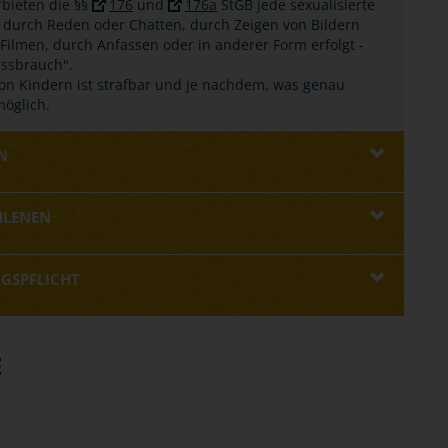
rbieten die §§
176
und
176a
StGB jede sexualisierte
g durch Reden oder Chatten, durch Zeigen von Bildern
Filmen, durch Anfassen oder in anderer Form erfolgt -
Missbrauch".
on Kindern ist strafbar und je nachdem, was genau
möglich.
N
HLENEN
GSPFLICHT
E