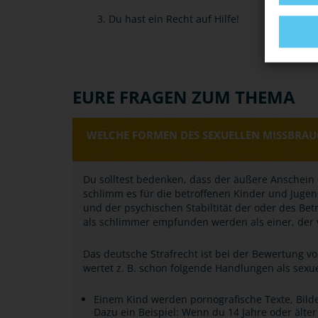
3. Du hast ein Recht auf Hilfe!
EURE FRAGEN ZUM THEMA
WELCHE FORMEN DES SEXUELLEN MISSBRAUC
Du solltest bedenken, dass der äußere Anschein 
schlimm es für die betroffenen Kinder und Juge
und der psychischen Stabiltität der oder des Be
als schlimmer empfunden werden als einer, der 
Das deutsche Strafrecht ist bei der Bewertung 
wertet z. B. schon folgende Handlungen als sexu
Einem Kind werden pornografische Texte, Bild
Dazu ein Beispiel: Wenn du 14 Jahre oder älter