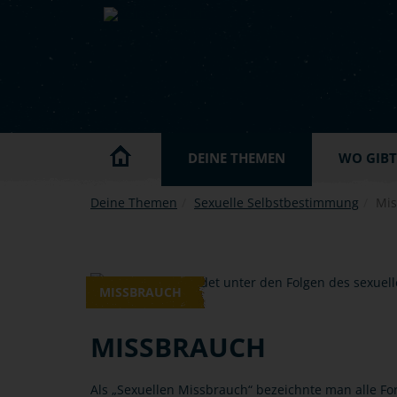
Skip to main content
DEINE THEMEN
WO GIBT'
Deine Themen
Sexuelle Selbstbestimmung
Mis
MISSBRAUCH
MISSBRAUCH
Als „Sexuellen Missbrauch“ bezeichnte man alle F