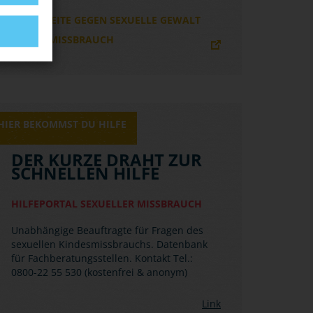
WEBSEITE GEGEN SEXUELLE GEWALT
UND MISSBRAUCH
HIER BEKOMMST DU HILFE
DER KURZE DRAHT ZUR
SCHNELLEN HILFE
HILFEPORTAL SEXUELLER MISSBRAUCH
Unabhängige Beauftragte für Fragen des
sexuellen Kindesmissbrauchs. Datenbank
für Fachberatungsstellen. Kontakt Tel.:
0800-22 55 530 (kostenfrei & anonym)
Link